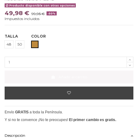
Producto disponible con otras opciones
49,98 €
99,95 €
-50%
Impuestos incluidos
TALLA
COLOR
CAMEL
48
50
Añadir al carrito
Envío
GRATIS
a toda la Península.
Y si no te convence ¡No te preocupes!
El primer cambio es gratis.
Descripción