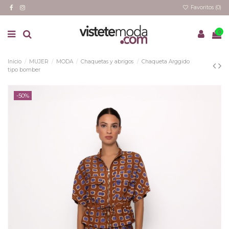
Favoritos (
0
)
0
Inicio
MUJER
MODA
Chaquetas y abrigos
Chaqueta Arggido
tipo bomber
-50%