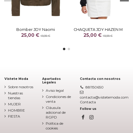
Bomber JDY Naomi
CHAQUETA JDY HAZEN M
25,00 €
25,00 €
49,99 €
49,99 €
Vístete Moda
Apartados
Contacta con nosotros
Legales
Sobre nosotros
881150650
Aviso legal
Nuestras
Condiciones de
contacta@vistetemoda.com
tiendas
venta
Contacta
MUJER
Cláusula
Follow us
HOMBRE
adicional de
FIESTA
RGPD
Política de
cookies