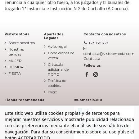
renuncia a cualquier otro fuero, a los juzgados y tribunales de
Juzgado 1ª Instancia e Instrucción N 2 de Carballo (A Coruña).
Vístete Moda
Apartados
Contacta con nosotros
Legales
Sobre nosotros
881150650
Aviso legal
Nuestras
Condiciones de
contacta@vistetemoda.com
tiendas
venta
Contacta
MUJER
Cláusula
Follow us
HOMBRE
adicional de
FIESTA
RGPD
Política de
cookies
Inicio
Tienda recomendada
#Comercio360
Este sitio web utiliza cookies propias y de terceros para
mejorar nuestros servicios y mostrarle publicidad relacionada
con sus preferencias mediante el análisis de sus hábitos de
navegación. Para dar su consentimiento sobre su uso pulse el
botón ACEPTAR TODO.