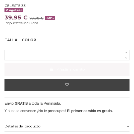
CELESTE.33
Agotado
39,95 €
79,90 €
-50%
Impuestos incluidos
TALLA
COLOR
Añadir al carrito
Envío
GRATIS
a toda la Península.
Y si no te convence ¡No te preocupes!
El primer cambio es gratis.
Detalles del producto