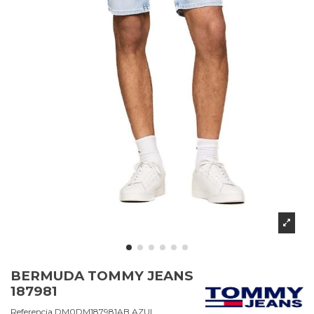
BERMUDA TOMMY JEANS
187981
Referencia
DM0DM187981AB.AZUL