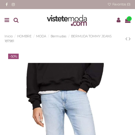
Favoritos (
0
)
0
Inicio
HOMBRE
MODA
Bermudas
BERMUDA TOMMY JEANS
187981
-50%