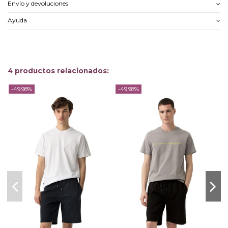
Envío y devoluciones
Ayuda
4 productos relacionados:
-49,98%
-49,98%
-