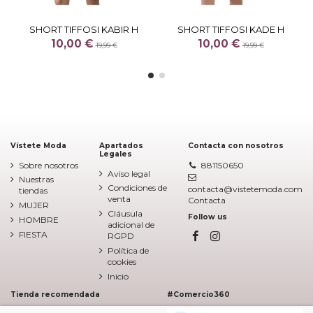
SHORT TIFFOSI KABIR H
SHORT TIFFOSI KADE H
10,00 €
10,00 €
19,99 €
19,99 €
Vístete Moda
Apartados
Contacta con nosotros
Legales
Sobre nosotros
881150650
Aviso legal
Nuestras
Condiciones de
contacta@vistetemoda.com
tiendas
venta
Contacta
MUJER
Cláusula
Follow us
HOMBRE
adicional de
FIESTA
RGPD
Política de
cookies
Inicio
Tienda recomendada
#Comercio360