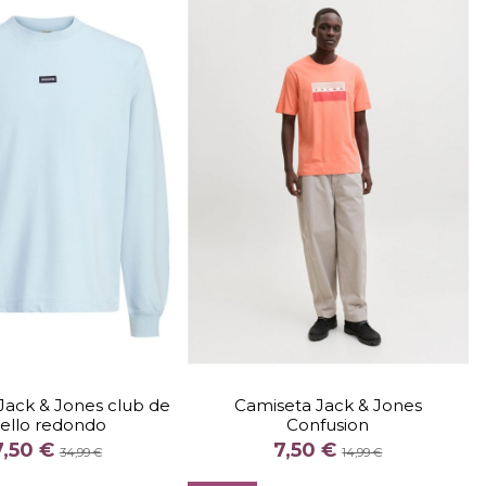
TALLA
TALLA
M
L
XL
M
XL
Jack & Jones club de
Camiseta Jack & Jones
ello redondo
Confusion
COLOR
COLOR
7,50 €
7,50 €
AZUL CLARO
BLANCO
GRIS
34,99 €
14,99 €