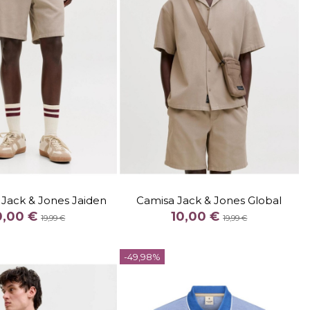
TALLA
XL
TALLA
Jack & Jones Jaiden
Camisa Jack & Jones Global
COLOR
COLOR
0,00 €
10,00 €
19,99 €
19,99 €
BEIGE
AZUL CELESTE
Fuera de stock

-49,98%
Añadir al carrito