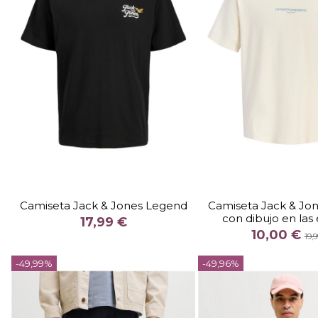
TALLA
TALLA
S
M
L
XL
S
M
L
Camiseta Jack & Jones Legend
Camiseta Jack & Jo
con dibujo en las
COLOR
COLOR
17,99 €
10,00 €
NEGRO
BEIG
BLANCO
BLANCO
19,


-49,99%
-49,96%
Añadir al carrito
Añadir al c