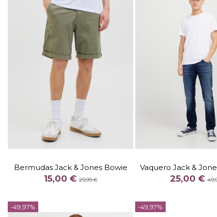
TALLA
TALLA
M
2932
3032
303
Bermudas Jack & Jones Bowie
Vaquero Jack & Jone
COLOR
COLOR
15,00 €
25,00 €
29,99 €
49,
CAQUI
AZUL


-49,97%
-49,97%
Añadir al carrito
Añadir al c