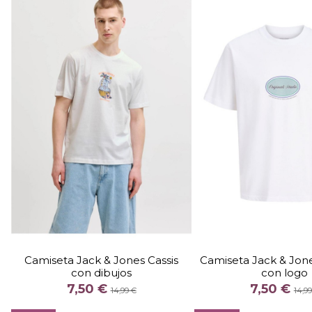
TALLA
TALLA
M
L
XL
S
M
L
XL
Camiseta Jack & Jones Cassis
Camiseta Jack & Jon
con dibujos
con logo
COLOR
COLOR
7,50 €
7,50 €
AZUL CELESTE
NEG
BLANCO
NEGRO
BEIGE
BLANCO
A
14,99 €
14,9