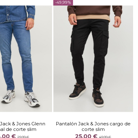

-49,99%
Añadir al carrito
Añadir al carrito
TALLA
TALLA
2832
3132
3032
3132
3332
Jack & Jones Glenn
Pantalón Jack & Jones cargo de
nal de corte slim
corte slim
COLOR
COLOR
5,00 €
25,00 €
AZUL
NEGRO
MARRON
29,99 €
49,99 €