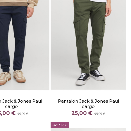
TALLA
TALLA
3034
3134
2934
3034
3134
 Jack & Jones Paul
Pantalón Jack & Jones Paul
cargo
cargo
COLOR
COLOR
5,00 €
25,00 €
MARINO
CAQUI
49,99 €
49,99 €

-49,97%
Añadir al carrito
Añadir al carrito