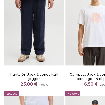
TALLA
TALLA
S
M
XL
M
L
X
Pantalón Jack & Jones Karl
Camiseta Jack & Jo
jogger
con logo en el
COLOR
COLOR
25,00 €
6,50 €
MARINO
BLANCO
COR
49,99 €
12,9


-49,98%
-49,99%
Añadir al carrito
Añadir al c