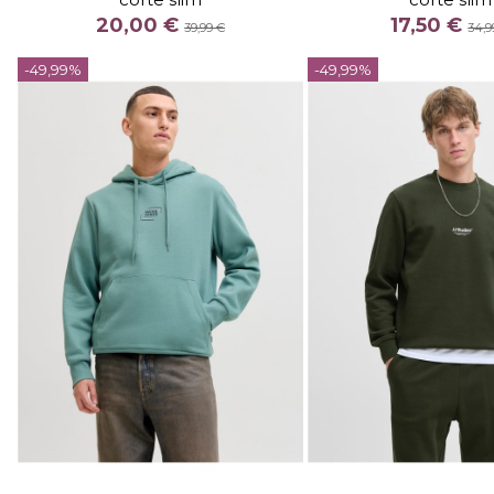
COLOR
COLOR
20,00 €
17,50 €
39,99 €
34,9
CAQUI
BEIG
MARINO
-49,99%
-49,99%


Añadir al carrito
Añadir al c
TALLA
TALLA
S
S
M
X