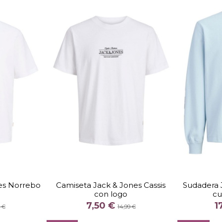
TALLA
XXL
S
M
L
XL
XXL
S
es Norrebo
Camiseta Jack & Jones Cassis
Sudadera 
con logo
cu
COLOR
7,50 €
1
RO
NEGRO
ZUL CELESTE
BEIGE
AMARILLO
9 €
14,99 €