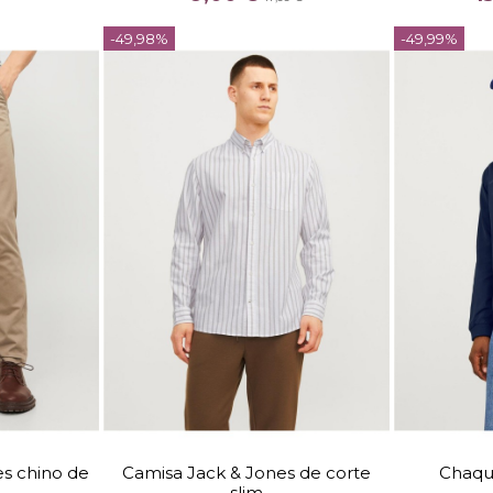


-49,98%
-49,99%
arrito
Añadir al carrito
TALLA
2
3132
L
XL
S
M
es chino de
Camisa Jack & Jones de corte
Chaqu
3632
slim
COLOR