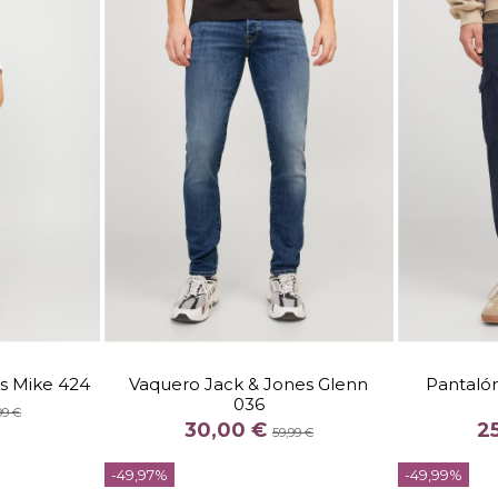
TALLA
4
3134
2932
3132
3034
2934
s Mike 424
Vaquero Jack & Jones Glenn
Pantalón
036
COLOR
99 €
30,00 €
2
AZUL
59,99 €


-49,97%
-49,99%
arrito
Añadir al carrito