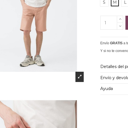
S
M
L
Envío
GRATIS
a 
Y si no te conven
Detalles del 
Envío y devol
Ayuda