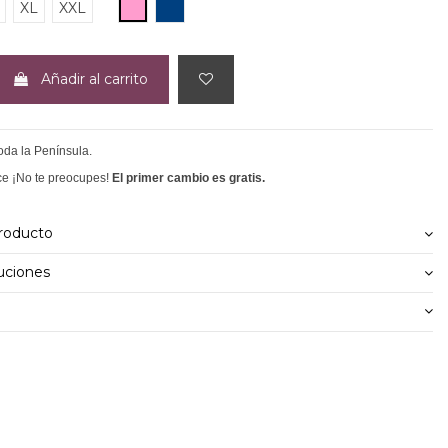
ROSA
MARINO
XL
XXL
Añadir al carrito
toda la Península.
ce ¡No te preocupes!
El primer cambio es gratis.
producto
uciones