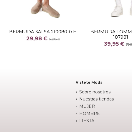
TALLA
TALLA
BERMUDA SALSA 21008010 H
BERMUDA TOMMY
187981
COLOR
COLOR
29,98 €
59,95 €
39,95 €
79,


Fuera de stock
Fuera de 
Vístete Moda
Sobre nosotros
Nuestras tiendas
MUJER
HOMBRE
FIESTA