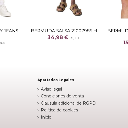
TALLA
30
 JEANS
BERMUDA SALSA 21007985 H
BERMUD
COLOR
34,98 €
69,95 €
1
CAQUI
90 €
stock


Añadir al carrito
Apartados Legales
Aviso legal
Condiciones de venta
Cláusula adicional de RGPD
Política de cookies
Inicio