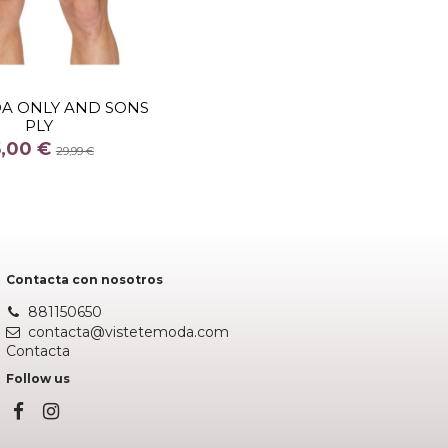
TALLA
XS
A ONLY AND SONS
PLY
COLOR
5,00 €
NEGRO
29,99 €
Añadir al carrito
Contacta con nosotros
881150650
contacta@vistetemoda.com
Contacta
Follow us