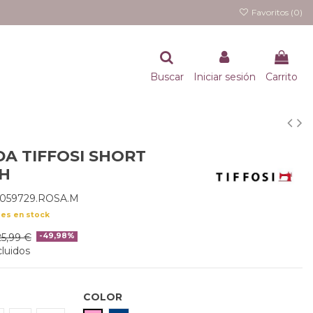
Favoritos (
0
)
Buscar
Iniciar sesión
Carrito
A TIFFOSI SHORT
5H
0059729.ROSA.M
des en stock
25,99 €
-49,98%
luidos
COLOR