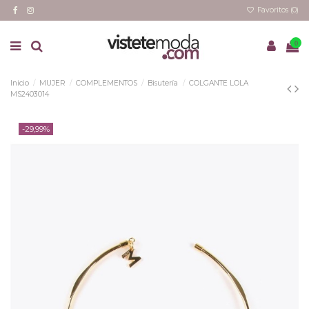
Favoritos (
0
)
0
Inicio
MUJER
COMPLEMENTOS
Bisutería
COLGANTE LOLA
MS2403014
-29,99%