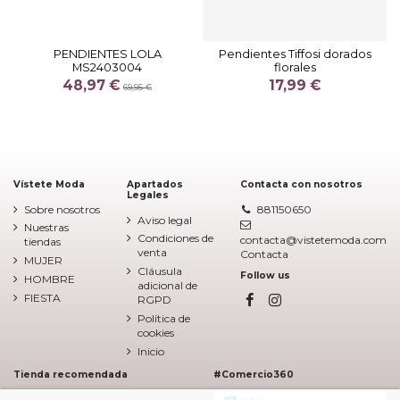
PENDIENTES LOLA
Pendientes Tiffosi dorados
MS2403004
florales
48,97 €
17,99 €
69,95 €
Vístete Moda
Apartados
Contacta con nosotros
Legales
Sobre nosotros
881150650
Aviso legal
Nuestras
Condiciones de
contacta@vistetemoda.com
tiendas
venta
Contacta
MUJER
Cláusula
Follow us
HOMBRE
adicional de
FIESTA
RGPD
Política de
cookies
Inicio
Tienda recomendada
#Comercio360