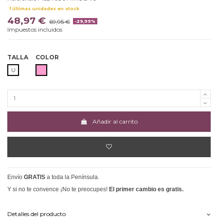
Últimas unidades en stock
48,97 €
69,95 €
-29,99%
Impuestos incluidos
TALLA
COLOR
ROSA
U
Añadir al carrito
Envío
GRATIS
a toda la Península.
Y si no te convence ¡No te preocupes!
El primer cambio es gratis.
Detalles del producto