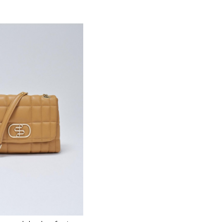
TALLA
U