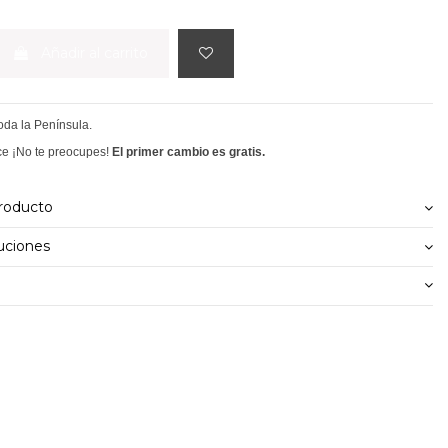
Añadir al carrito
toda la Península.
ce ¡No te preocupes!
El primer cambio es gratis.
producto
uciones