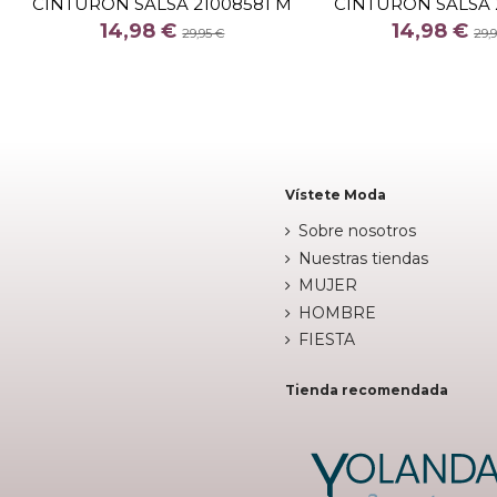
CINTURON SALSA 21008581 M
CINTURON SALSA 
COLOR
COLOR
14,98 €
14,98 €
29,95 €
29,
NEGR
CA

Fuera de stock

Añadir al c
Vístete Moda
Sobre nosotros
Nuestras tiendas
MUJER
HOMBRE
FIESTA
Tienda recomendada