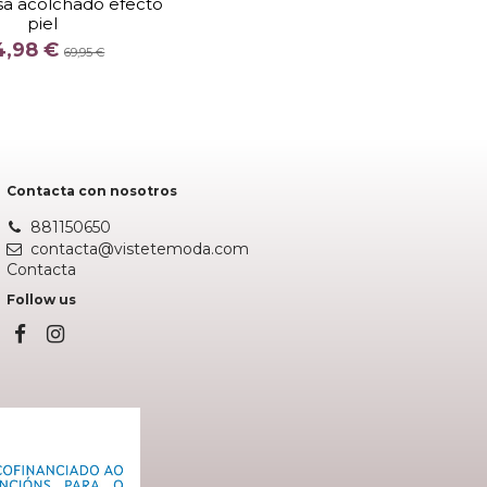
sa acolchado efecto
piel
COLOR
4,98 €
CAMEL
69,95 €
Añadir al carrito
Contacta con nosotros
881150650
contacta@vistetemoda.com
Contacta
Follow us