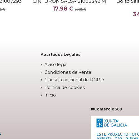
21007293
CINTURON SALSA 21008542 M
Bolso Sal
COLOR
17,98 €
95 €
35,95 €
3
O
CAMEL
MEL


arrito
Añadir al carrito
Apartados Legales
Aviso legal
Condiciones de venta
Cláusula adicional de RGPD
Política de cookies
Inicio
#Comercio360