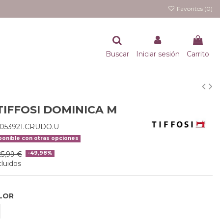
Favoritos (
0
)
Buscar
Iniciar sesión
Carrito
TIFFOSI DOMINICA M
0053921.CRUDO.U
onible con otras opciones
25,99 €
-49,98%
luidos
LOR
ARANJA