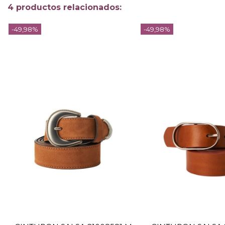
4 productos relacionados:
-49,98%
-49,98%
TALLA
75
TALLA