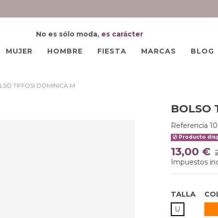
No es sólo moda,
es carácter
MUJER
HOMBRE
FIESTA
MARCAS
BLOG
LSO TIFFOSI DOMINICA M
BOLSO 
Referencia
1
Producto disp
13,00 €
Impuestos inc
TALLA
CO
N
U