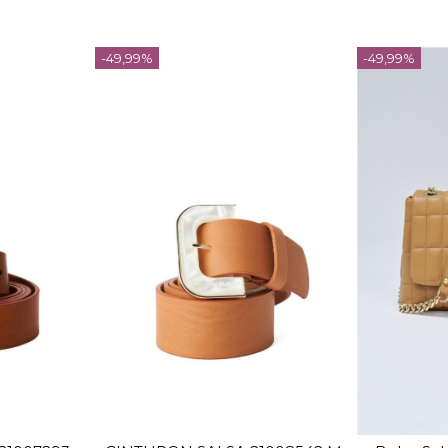
-49,99%
-49,99%
TALLA
75
95