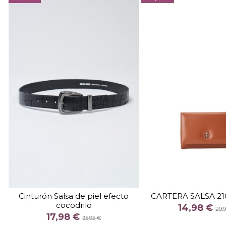
TALLA
TALLA
75
95
U
Cinturón Salsa de piel efecto
CARTERA SALSA 21
cocodrilo
COLOR
COLOR
14,98 €
29,
17,98 €
NEGRO
NEGR
MARRON
MA
35,95 €