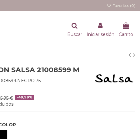
Favoritos (
0
)
Buscar
Iniciar sesión
Carrito
ON SALSA 21008599 M
1008599.NEGRO.75
5,95 €
-49,99%
luidos
COLOR
NEGRO