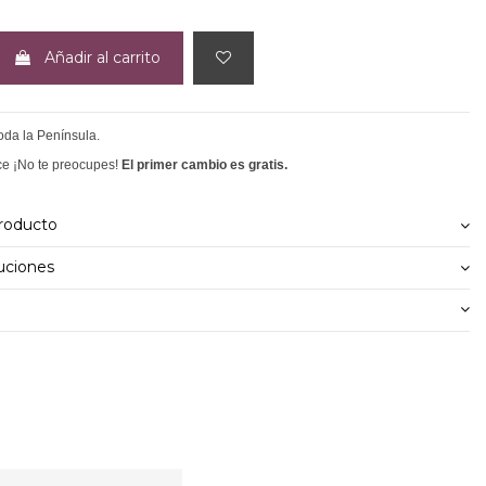
Añadir al carrito
toda la Península.
ce ¡No te preocupes!
El primer cambio es gratis.
producto
uciones