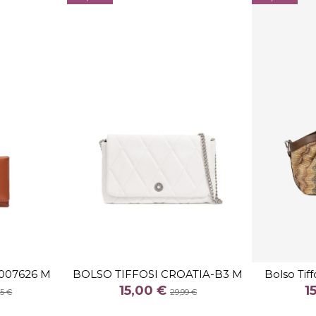
TALLA
U
007626 M
BOLSO TIFFOSI CROATIA-B3 M
Bolso Tif
COLOR
15,00 €
1
95 €
29,99 €
O
CRUDO
RRON
