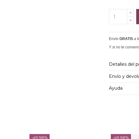
Envío
GRATIS
a 
Y si no te conven
Detalles del 
Envío y devol
Ayuda
-49,98%
-49,98%