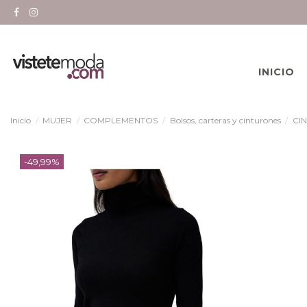
INICIO
Inicio
MUJER
COMPLEMENTOS
Bolsos, carteras y cinturones
CI
-49,99%