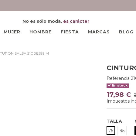
No es sólo moda,
es carácter
MUJER
HOMBRE
FIESTA
MARCAS
BLOG
NTURON SALSA 21008599 M
CINTUR
Referencia
2
En stock
17,98 €
3
Impuestos inc
TALLA
75
95