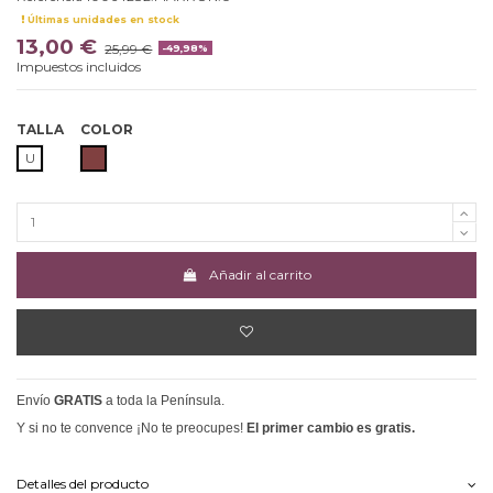
Últimas unidades en stock
13,00 €
25,99 €
-49,98%
Impuestos incluidos
TALLA
COLOR
MARRON
U
Añadir al carrito
Envío
GRATIS
a toda la Península.
Y si no te convence ¡No te preocupes!
El primer cambio es gratis.
Detalles del producto