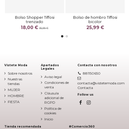
Bolso Shopper Tiffosi
Bolso de hombro Tiffosi
trenzado
bicolor
18,00 €
25,99 €
35,99 €
Vístete Moda
Apartados
Contacta con nosotros
Legales
Sobre nosotros
881150650
Aviso legal
Nuestras
Condiciones de
contacta@vistetemoda.com
tiendas
venta
Contacta
MUJER
Cláusula
Follow us
HOMBRE
adicional de
FIESTA
RGPD
Política de
cookies
Inicio
Tienda recomendada
#Comercio360