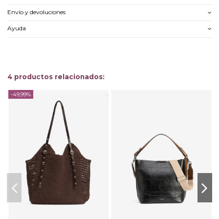
Envío y devoluciones
Ayuda
4 productos relacionados:
-49,99%
-