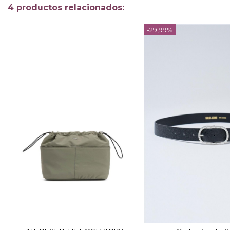
4 productos relacionados:
-29,99%
TALLA
TALLA
U
95