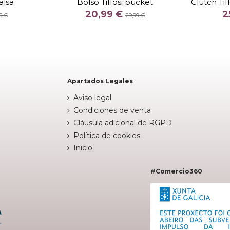
alsa
Bolso Tiffosi bucket
Clutch Tif
COLOR
20,99 €
2
MEL
O
5 €
29,99 €


Fuera de stock
arrito
Apartados Legales
Aviso legal
Condiciones de venta
Cláusula adicional de RGPD
Política de cookies
Inicio
#Comercio360