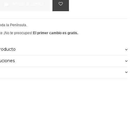
Añadir al carrito
toda la Península.
ce ¡No te preocupes!
El primer cambio es gratis.
producto
uciones