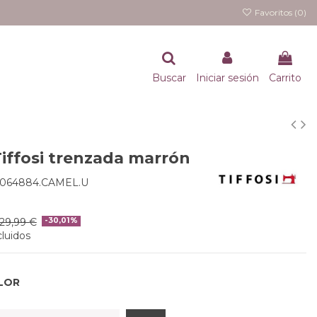
Favoritos (
0
)
Buscar
Iniciar sesión
Carrito
Tiffosi trenzada marrón
0064884.CAMEL.U
29,99 €
-30,01%
luidos
LOR