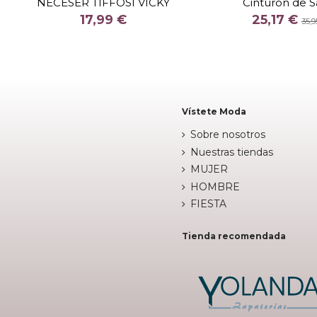
NECESER TIFFOSI VICKY
Cinturón de S
COLOR
COLOR
17,99 €
25,17 €
NEGRO
CA
NEGR
35,9


Añadir al carrito
Añadir al c
Vístete Moda
Sobre nosotros
Nuestras tiendas
MUJER
HOMBRE
FIESTA
Tienda recomendada