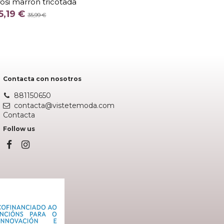
fosi marrón tricotada
COLOR
5,19 €
35,99 €
Fuera de stock
Contacta con nosotros
881150650
contacta@vistetemoda.com
Contacta
Follow us