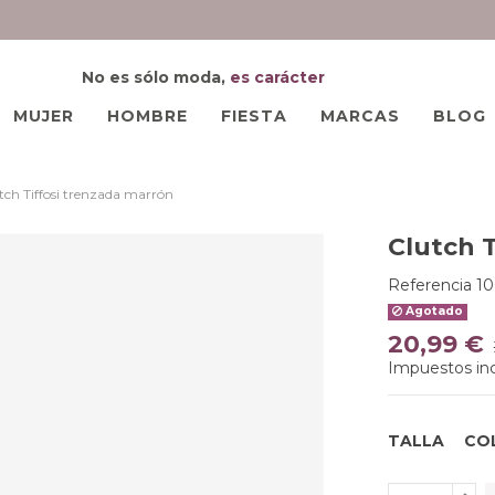
No es sólo moda,
es carácter
MUJER
HOMBRE
FIESTA
MARCAS
BLOG
tch Tiffosi trenzada marrón
Clutch 
Referencia
1
Agotado
20,99 €
Impuestos inc
TALLA
CO