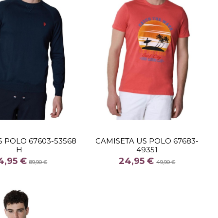
TALLA
TALLA
L
M
XXL
S POLO 67603-53568
CAMISETA US POLO 67683-
H
49351
COLOR
COLOR
4,95 €
24,95 €
GRIS
CORAL
89,90 €
49,90 €

Añadir al carrito
Añadir al carrito