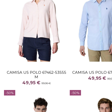
TALLA
TALLA
XL
L
XL
X
CAMISA US POLO 67462-53555
CAMISA US POLO 67
M
COLOR
COLOR
49,95 €
99,
49,95 €
NARANJA
AZUL
99,90 €


-50%
-50%
Añadir al carrito
Añadir al c