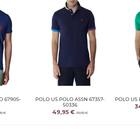
TALLA
M
O 67905-
POLO US POLO ASSN 67357-
POLO US 
50336
COLOR
3
49,95 €
MARINO
90 €
99,90 €


arrito
Añadir al carrito