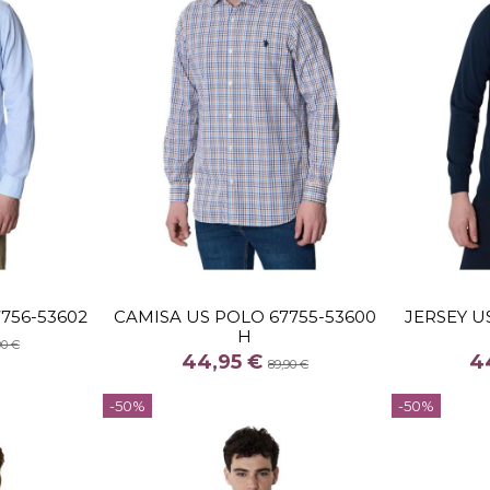
TALLA
XL
M
L
XL
756-53602
CAMISA US POLO 67755-53600
JERSEY U
H
COLOR
90 €
44,95 €
4
MULTICOLOR
89,90 €


-50%
-50%
arrito
Añadir al carrito