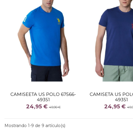
TALLA
TALLA
M
XL
XXL
XL
CAMISEETA US POLO 67566-
CAMISETA US POL
49351
49351
COLOR
COLOR
24,95 €
24,95 €
AZULON
AZUL
49,90 €
49,


Añadir al carrito
Añadir al c
Mostrando 1-9 de 9 artículo(s)