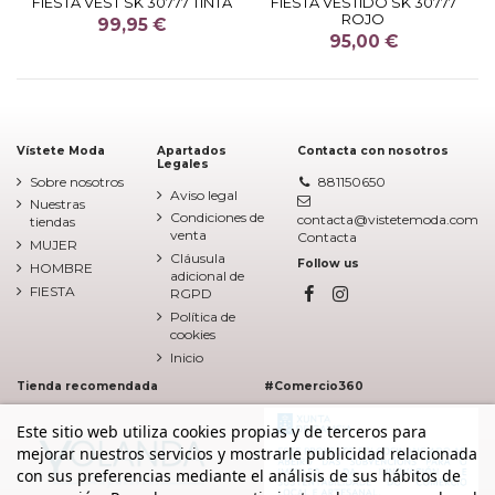
FIESTA VEST SK 30777 TINTA
FIESTA VESTIDO SK 30777
ROJO
99,95 €
95,00 €
Vístete Moda
Apartados
Contacta con nosotros
Legales
Sobre nosotros
881150650
Aviso legal
Nuestras
Condiciones de
contacta@vistetemoda.com
tiendas
venta
Contacta
MUJER
Cláusula
Follow us
HOMBRE
adicional de
FIESTA
RGPD
Política de
cookies
Inicio
Tienda recomendada
#Comercio360
Este sitio web utiliza cookies propias y de terceros para
mejorar nuestros servicios y mostrarle publicidad relacionada
con sus preferencias mediante el análisis de sus hábitos de