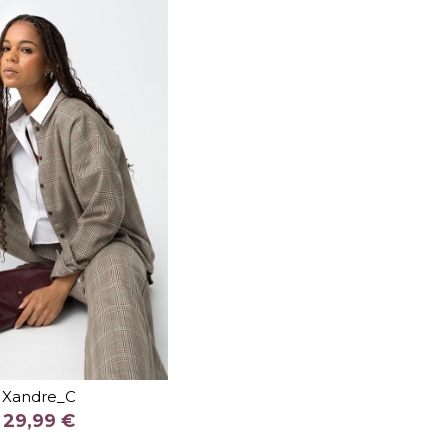
TALLA
M
Xandre_C
COLOR
29,99 €
CAMEL