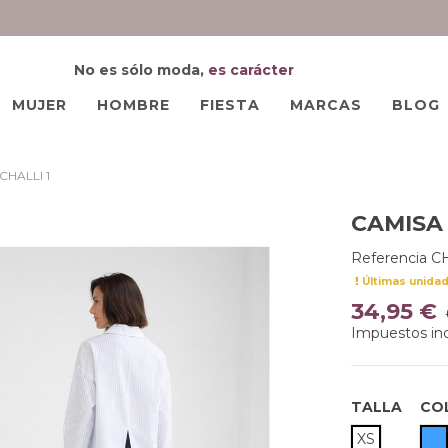
No es sólo moda,
es carácter
MUJER
HOMBRE
FIESTA
MARCAS
BLOG
HALLI 1
CAMISA
Referencia
CH
Últimas unida
34,95 €
Impuestos inc
TALLA
CO
A
XS