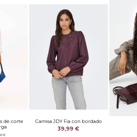
TALLA
S
M
 de corte
Camisa JDY Fia con bordado
rga
COLOR
39,99 €
NCO
GRANATE
90 €