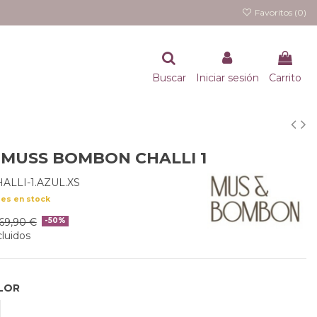
Favoritos (
0
)
Buscar
Iniciar sesión
Carrito
 MUSS BOMBON CHALLI 1
ALLI-1.AZUL.XS
des en stock
69,90 €
-50%
luidos
LOR
ZUL