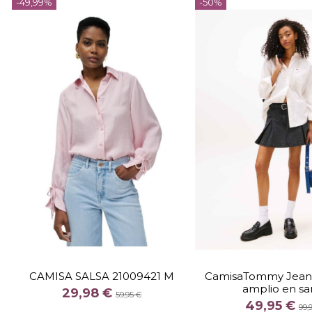
-49,99%
-50%
TALLA
TALLA
S
S
M
CAMISA SALSA 21009421 M
CamisaTommy Jeans
amplio en sa
COLOR
COLOR
29,98 €
59,95 €
49,95 €
ROSA
BLA
99,