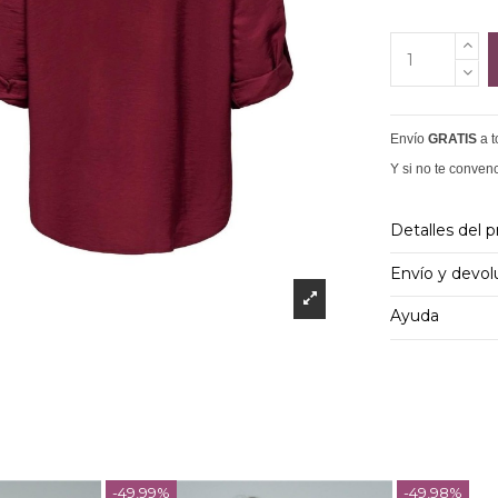
Envío
GRATIS
a 
Y si no te conven
Detalles del 
Envío y devol
Ayuda
-49,99%
-49,98%