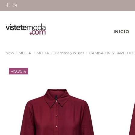
INICIO
Inicio
MUJER
MODA
Camisas y blusas
CAMISA ONLY SARI LOO
-49,99%