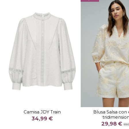
TALLA
TALLA
XS
S
M
XS
Camisa JDY Train
Blusa Salsa con
tridimension
COLOR
COLOR
34,99 €
29,98 €
NEGRO
BEIG
GRANATE
59,