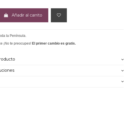
Añadir al carrito
toda la Península.
ce ¡No te preocupes!
El primer cambio es gratis.
producto
uciones