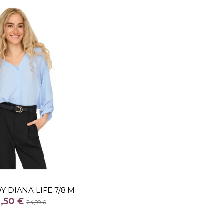
TALLA
XS
M
Y DIANA LIFE 7/8 M
COLOR
2,50 €
24,99 €
TOSTADO