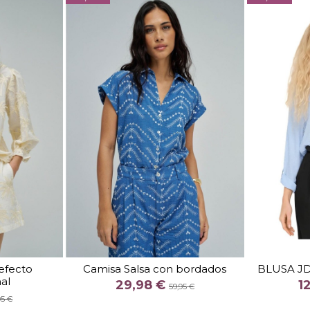
TALLA
XS
M
 efecto
Camisa Salsa con bordados
BLUSA JD
al
COLOR
29,98 €
1
59,95 €
E
AZUL
95 €