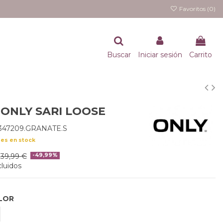
Favoritos (
0
)
Buscar
Iniciar sesión
Carrito
 ONLY SARI LOOSE
347209.GRANATE.S
des en stock
39,99 €
-49,99%
luidos
LOR
RANATE