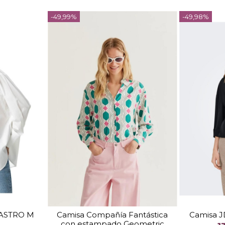
-49,99%
-49,98%
TALLA
M
L
S
M
CASTRO M
Camisa Compañía Fantástica
Camisa J
con estampado Geometric
COLOR