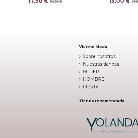
17,50 €
13,00 €
34,99 €
25,


Fuera de stock
Fuera de 
Vístete Moda
Sobre nosotros
Nuestras tiendas
MUJER
HOMBRE
FIESTA
Tienda recomendada