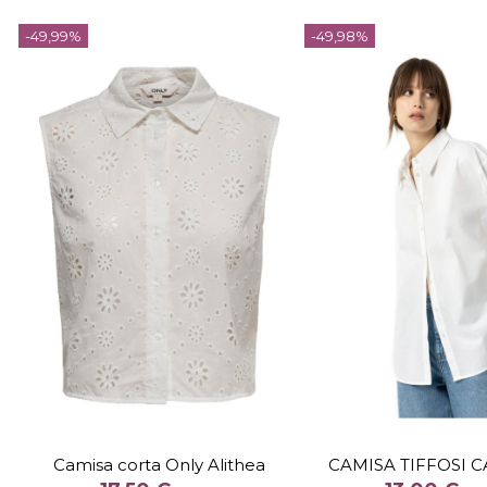
-49,99%
-49,98%
TALLA
TALLA
Camisa corta Only Alithea
CAMISA TIFFOSI 
COLOR
COLOR