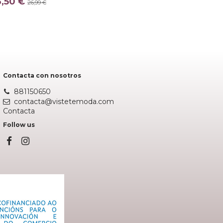
3,50 €
26,99 €
NEGRO
CRUDO
Añadir al carrito
Contacta con nosotros
881150650
contacta@vistetemoda.com
Contacta
Follow us