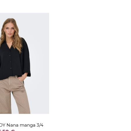
TALLA
L
XL
XXL
DY Nana manga 3/4
COLOR