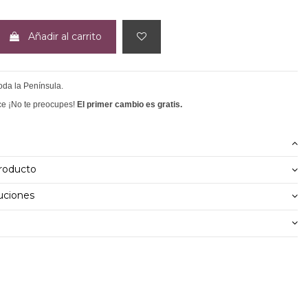
Añadir al carrito
toda la Península.
ce ¡No te preocupes!
El primer cambio es gratis.
producto
uciones