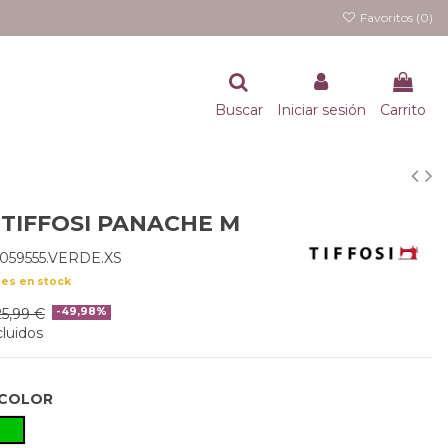
Favoritos (
0
)
Buscar
Iniciar sesión
Carrito
 TIFFOSI PANACHE M
059555.VERDE.XS
des en stock
25,99 €
-49,98%
luidos
COLOR
VERDE