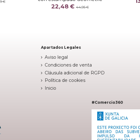
1
99 €
22,48 €
VERDE CLARO
44,95 €
stock


Añadir al carrito
Apartados Legales
Aviso legal
Condiciones de venta
Cláusula adicional de RGPD
Política de cookies
Inicio
#Comercio360