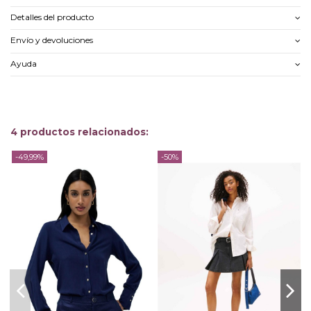
Detalles del producto
Envío y devoluciones
Ayuda
4 productos relacionados:
-49,99%
-50%
-