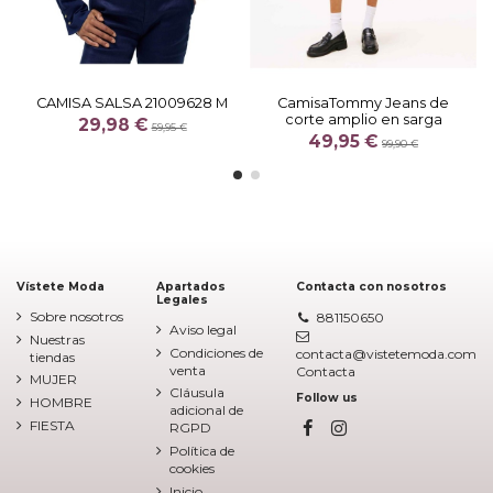
CAMISA SALSA 21009628 M
CamisaTommy Jeans de
corte amplio en sarga
29,98 €
59,95 €
49,95 €
99,90 €
Vístete Moda
Apartados
Contacta con nosotros
Legales
Sobre nosotros
881150650
Aviso legal
Nuestras
Condiciones de
contacta@vistetemoda.com
tiendas
venta
Contacta
MUJER
Cláusula
Follow us
HOMBRE
adicional de
FIESTA
RGPD
Política de
cookies
Inicio