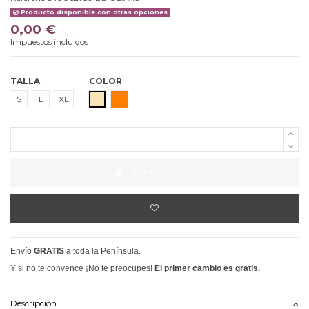
Producto disponible con otras opciones
0,00 €
Impuestos incluidos
TALLA
COLOR
BEIGE
NARANJA
S
L
XL
Añadir al carrito
Envío
GRATIS
a toda la Península.
Y si no te convence ¡No te preocupes!
El primer cambio es gratis.
Descripción