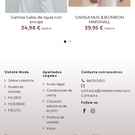
Camisa Salsa de rayas con
CAMISA MUS & BOMBON
encaje
MARSHALL
34,98 €
39,95 €
69,95 €
79,90 €
Vístete Moda
Apartados
Contacta con nosotros
Legales
Sobre nosotros
881150650
Aviso legal
Nuestras
Condiciones de
contacta@vistetemoda.com
tiendas
venta
Contacta
MUJER
Cláusula
Follow us
HOMBRE
adicional de
FIESTA
RGPD
Política de
cookies
Inicio