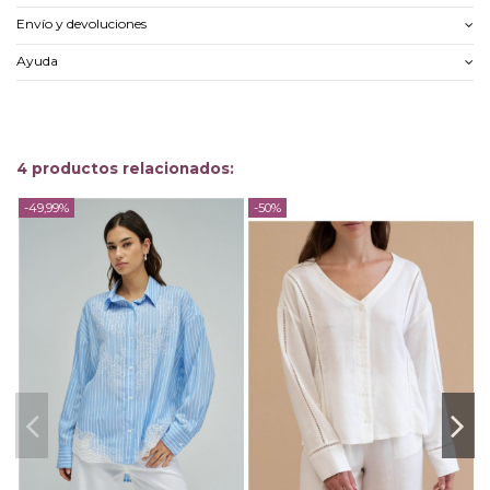
Envío y devoluciones
Ayuda
4 productos relacionados:
-49,99%
-50%
-