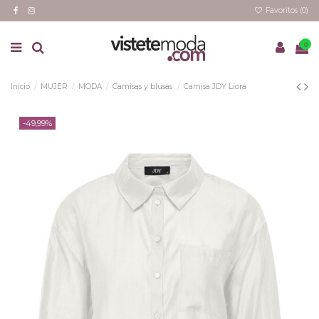
Favoritos (
0
)
0
Inicio
MUJER
MODA
Camisas y blusas
Camisa JDY Liora
-49,99%