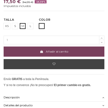
17,50 €
34,99 €
-49,99%
Impuestos incluidos
TALLA
COLOR
CRUDO
XS
S
M
L
Añadir al carrito
Envío
GRATIS
a toda la Península.
Y si no te convence ¡No te preocupes!
El primer cambio es gratis.
Descripción
Detalles del producto