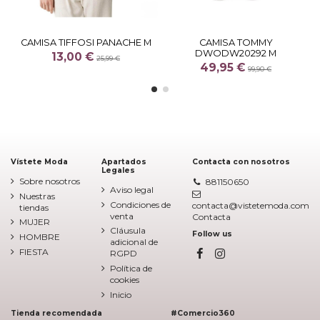
CAMISA TIFFOSI PANACHE M
CAMISA TOMMY
DWODW20292 M
13,00 €
25,99 €
49,95 €
99,90 €
Vístete Moda
Apartados
Contacta con nosotros
Legales
Sobre nosotros
881150650
Aviso legal
Nuestras
Condiciones de
contacta@vistetemoda.com
tiendas
venta
Contacta
MUJER
Cláusula
Follow us
HOMBRE
adicional de
FIESTA
RGPD
Política de
cookies
Inicio
Tienda recomendada
#Comercio360