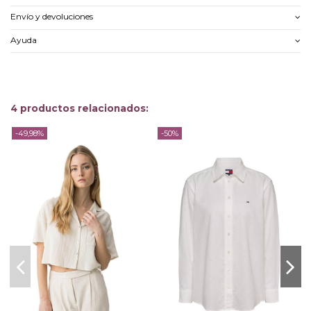
Envío y devoluciones
Ayuda
4 productos relacionados:
-49,98%
-50%
-