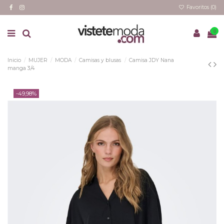
Favoritos (
0
)
0
Inicio
MUJER
MODA
Camisas y blusas
Camisa JDY Nana
manga 3/4
-49,98%