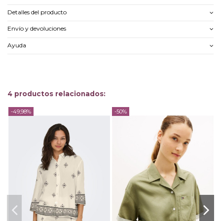
Detalles del producto
Envío y devoluciones
Ayuda
4 productos relacionados:
-49,98%
-50%
-