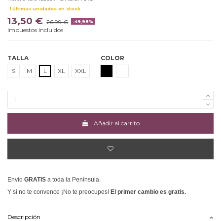
Últimas unidades en stock
13,50 €
26,99 €
-49,98%
Impuestos incluidos
TALLA
COLOR
NEGRO
CRUDO
S
M
L
XL
XXL
Añadir al carrito
Envío
GRATIS
a toda la Península.
Y si no te convence ¡No te preocupes!
El primer cambio es gratis.
Descripción