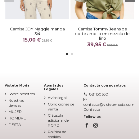
Camisa JDY Maggie manga
Camisa Tommy Jeans de
3/4
corte amplio en mezcla de
lino
15,00 €
29,99 €
39,95 €
79,90 €
Vístete Moda
Apartados
Contacta con nosotros
Legales
Sobre nosotros
881150650
Aviso legal
Nuestras
Condiciones de
contacta@vistetemoda.com
tiendas
venta
Contacta
MUJER
Cláusula
Follow us
HOMBRE
adicional de
FIESTA
RGPD
Política de
cookies