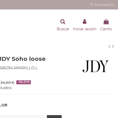
Favoritos (
0
)
Buscar
Iniciar sesión
Carrito
JDY Soho loose
368294.AMARILLO.L
34,99 €
-30,01%
luidos
LOR