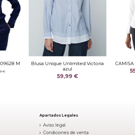
TALLA
38
009628 M
Blusa Unique Unlimited Victoria
CAMISA 
azul
COLOR
5
95 €
59,99 €
AZUL
stock


Añadir al carrito
Apartados Legales
Aviso legal
Condiciones de venta