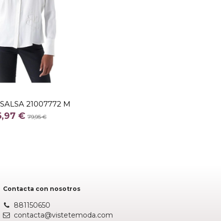
TALLA
S
SALSA 21007772 M
COLOR
5,97 €
79,95 €
CRUDO
Añadir al carrito
Contacta con nosotros
881150650
contacta@vistetemoda.com