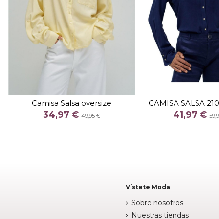
TALLA
S
M
XL
TALLA
Camisa Salsa oversize
CAMISA SALSA 21
COLOR
COLOR
34,97 €
41,97 €
49,95 €
59,
AMARILLO

Fuera de 

Añadir al carrito
Vístete Moda
Sobre nosotros
Nuestras tiendas