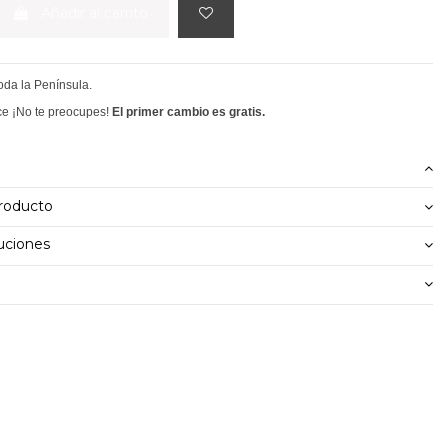
Añadir al carrito
toda la Península.
ce ¡No te preocupes!
El primer cambio es gratis.
producto
uciones