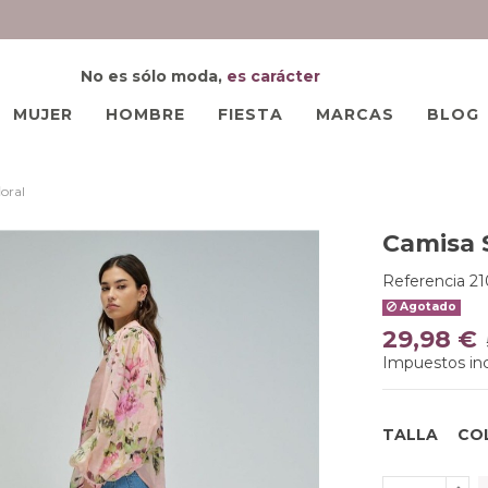
No es sólo moda,
es carácter
MUJER
HOMBRE
FIESTA
MARCAS
BLOG
oral
Camisa S
Referencia
21
Agotado
29,98 €
Impuestos inc
TALLA
CO