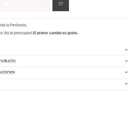
Añadir al carrito
toda la Península.
ce ¡No te preocupes!
El primer cambio es gratis.
producto
uciones