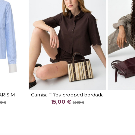
TALLA
XS
S
L
ARIS M
Camisa Tiffosi cropped bordada
COLOR
15,00 €
99 €
29,99 €
 CELESTE
MARRON


arrito
Añadir al carrito