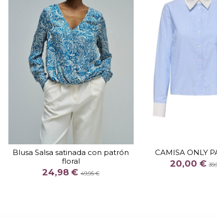
TALLA
S
TALLA
Blusa Salsa satinada con patrón
CAMISA ONLY P
floral
COLOR
COLOR
20,00 €
39,
24,98 €
AZUL
49,95 €

Fuera de stock

Añadir al c