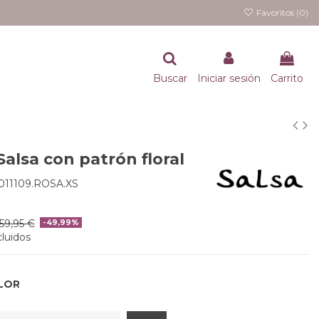
Favoritos (
0
)
Buscar
Iniciar sesión
Carrito
alsa con patrón floral
011109.ROSA.XS
59,95 €
-49,99%
luidos
LOR