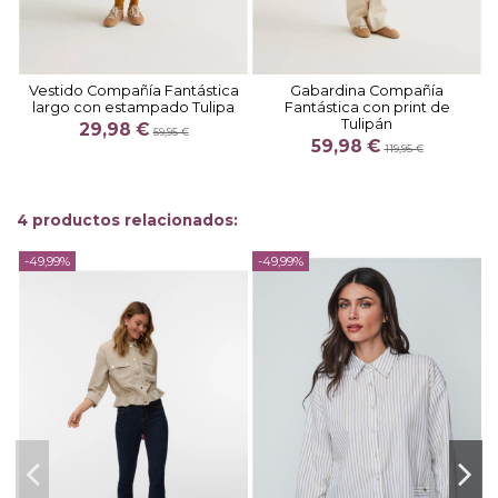
Vestido Compañía Fantástica
Gabardina Compañía
largo con estampado Tulipa
Fantástica con print de
Tulipán
29,98 €
59,95 €
59,98 €
119,95 €
4 productos relacionados:
-49,99%
-49,99%
-