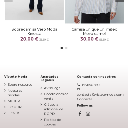
Sobrecamisa Vero Moda
Camisa Unique Unlimited
Kinessa
Moira camel
20,00 €
30,00 €
39,99 €
59,99 €
Vístete Moda
Apartados
Contacta con nosotros
Legales
Sobre nosotros
881150650
Aviso legal
Nuestras
Condiciones de
contacta@vistetemoda.com
tiendas
venta
Contacta
MUJER
Cláusula
Follow us
HOMBRE
adicional de
FIESTA
RGPD
Política de
cookies