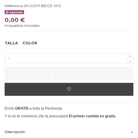
Referencia
61C43011.BEIGE.XXS
Agotado
0,00 €
Impuestos incluidos
TALLA
COLOR
Añadir al carrito
Envío
GRATIS
a toda la Península.
Y si no te convence ¡No te preocupes!
El primer cambio es gratis.
Descripción