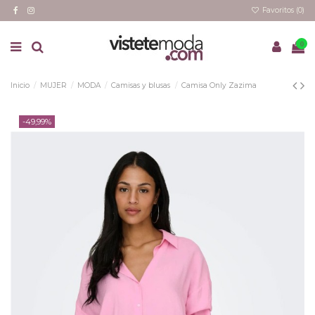
Favoritos (
0
)
0
Inicio
MUJER
MODA
Camisas y blusas
Camisa Only Zazima
-49,99%