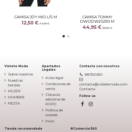
CAMISA JDY MIO L/S M
CAMISA TOMMY
DWODW20290 M
12,50 €
24,99 €
44,95 €
89,90 €
Vístete Moda
Apartados
Contacta con nosotros
Legales
Sobre nosotros
881150650
Aviso legal
Nuestras
Condiciones de
contacta@vistetemoda.com
tiendas
venta
Contacta
MUJER
Cláusula
Follow us
HOMBRE
adicional de
FIESTA
RGPD
Política de
cookies
Inicio
Tienda recomendada
#Comercio360