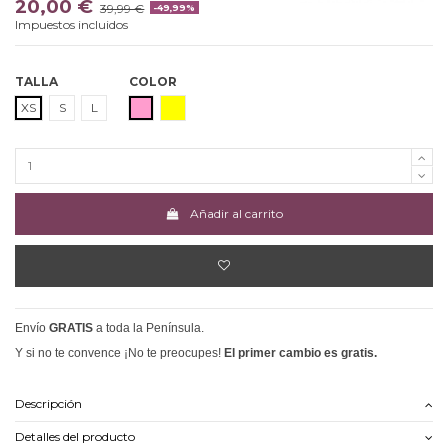
20,00 €
39,99 €
-49,99%
Impuestos incluidos
TALLA
COLOR
ROSA
AMARILLO
XS
S
L
Añadir al carrito
Envío
GRATIS
a toda la Península.
Y si no te convence ¡No te preocupes!
El primer cambio es gratis.
Descripción
Detalles del producto