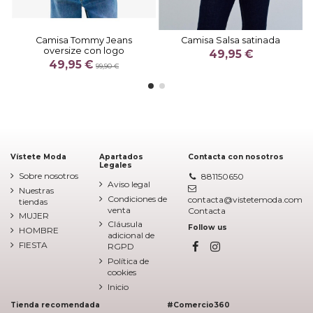
Camisa Tommy Jeans
Camisa Salsa satinada
oversize con logo
49,95 €
49,95 €
99,90 €
Vístete Moda
Apartados
Contacta con nosotros
Legales
Sobre nosotros
881150650
Aviso legal
Nuestras
Condiciones de
contacta@vistetemoda.com
tiendas
venta
Contacta
MUJER
Cláusula
Follow us
HOMBRE
adicional de
FIESTA
RGPD
Política de
cookies
Inicio
Tienda recomendada
#Comercio360