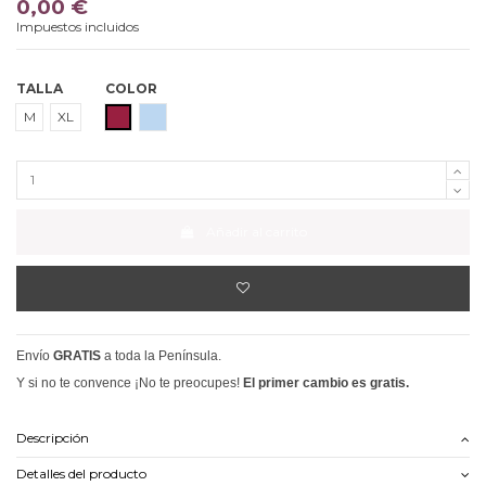
0,00 €
Impuestos incluidos
TALLA
COLOR
GRANATE
AZUL CELESTE
M
XL
Añadir al carrito
Envío
GRATIS
a toda la Península.
Y si no te convence ¡No te preocupes!
El primer cambio es gratis.
Descripción
Detalles del producto