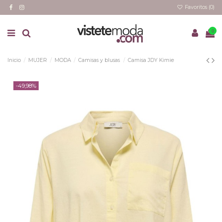
Favoritos (
0
)
0
Inicio
MUJER
MODA
Camisas y blusas
Camisa JDY Kimie
-49,98%