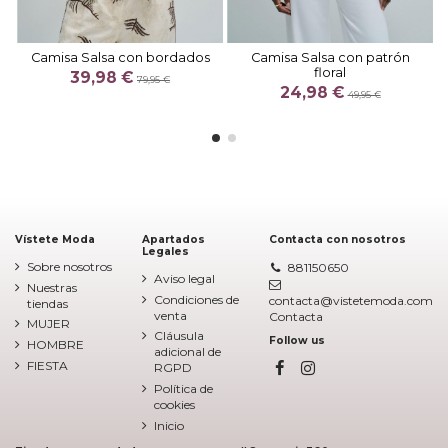
Camisa Salsa con bordados
Camisa Salsa con patrón
floral
39,98 €
79,95 €
24,98 €
49,95 €
Vístete Moda
Apartados
Contacta con nosotros
Legales
Sobre nosotros
881150650
Aviso legal
Nuestras
Condiciones de
contacta@vistetemoda.com
tiendas
venta
Contacta
MUJER
Cláusula
Follow us
HOMBRE
adicional de
FIESTA
RGPD
Política de
cookies
Inicio