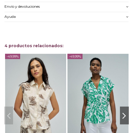
Envío y devoluciones
Ayuda
4 productos relacionados:
-49,99%
-49,99%
-