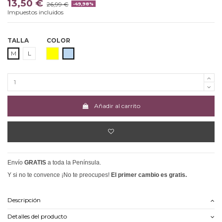
13,50 €
26,99 €
-49,98%
Impuestos incluidos
TALLA
COLOR
AMARILLO
AZUL CELESTE
M
L
Añadir al carrito
Envío
GRATIS
a toda la Península.
Y si no te convence ¡No te preocupes!
El primer cambio es gratis.
Descripción
Detalles del producto