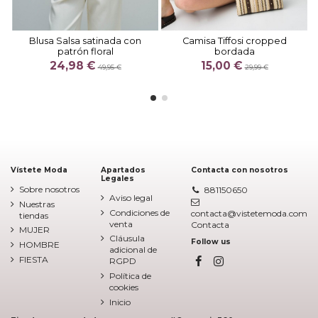
Blusa Salsa satinada con
Camisa Tiffosi cropped
patrón floral
bordada
24,98 €
15,00 €
49,95 €
29,99 €
Vístete Moda
Apartados
Contacta con nosotros
Legales
Sobre nosotros
881150650
Aviso legal
Nuestras
Condiciones de
contacta@vistetemoda.com
tiendas
venta
Contacta
MUJER
Cláusula
Follow us
HOMBRE
adicional de
FIESTA
RGPD
Política de
cookies
Inicio