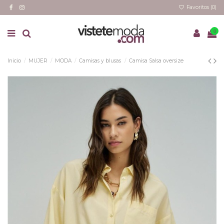
Favoritos (
0
)
0
Inicio
MUJER
MODA
Camisas y blusas
Camisa Salsa oversize