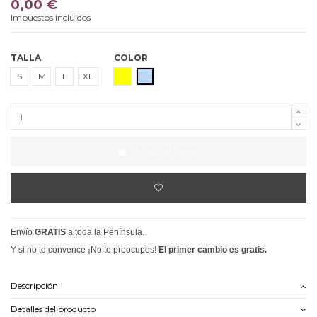
0,00 €
Impuestos incluidos
TALLA
COLOR
AMARILLO
AZUL CELESTE
S
M
L
XL
Añadir al carrito
Envío
GRATIS
a toda la Península.
Y si no te convence ¡No te preocupes!
El primer cambio es gratis.
Descripción
Detalles del producto