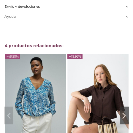
Envío y devoluciones
Ayuda
4 productos relacionados:
-49,99%
-49,98%
-