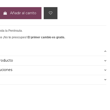
Añadir al carrito
toda la Península.
ce ¡No te preocupes!
El primer cambio es gratis.
producto
uciones