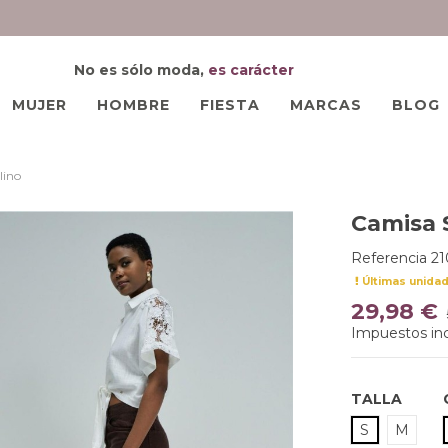
No es sólo moda,
es carácter
MUJER
HOMBRE
FIESTA
MARCAS
BLOG
lino
Camisa S
Referencia
21
Últimas unida
29,98 €
Impuestos inc
TALLA
S
M