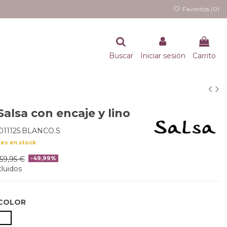
Favoritos (
0
)
Buscar
Iniciar sesión
Carrito
alsa con encaje y lino
011125.BLANCO.S
des en stock
59,95 €
-49,99%
luidos
COLOR
BLANCO