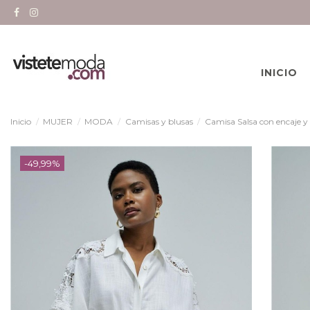
INICIO
Inicio
MUJER
MODA
Camisas y blusas
Camisa Salsa con encaje y 
-49,99%