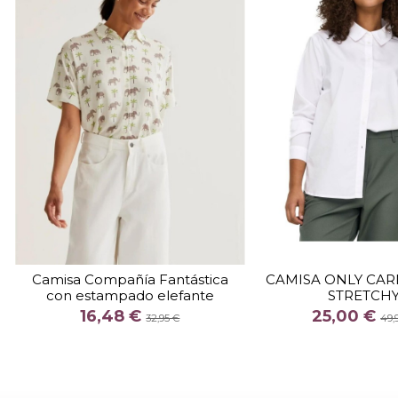
TALLA
46
TALLA
Camisa Compañía Fantástica
CAMISA ONLY CA
con estampado elefante
STRETCH
COLOR
COLOR
16,48 €
25,00 €
BLA
32,95 €
49,

Fuera de stock

Añadir al c