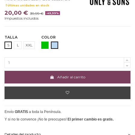
Últimas unidades en stock
20,00 €
39,99 €
-49,99%
Impuestos incluidos
TALLA
COLOR
VERDE
AZUL CELESTE
S
L
XXL
Añadir al carrito
Envío
GRATIS
a toda la Península.
Y si no te convence ¡No te preocupes!
El primer cambio es gratis.
Detalles del producto