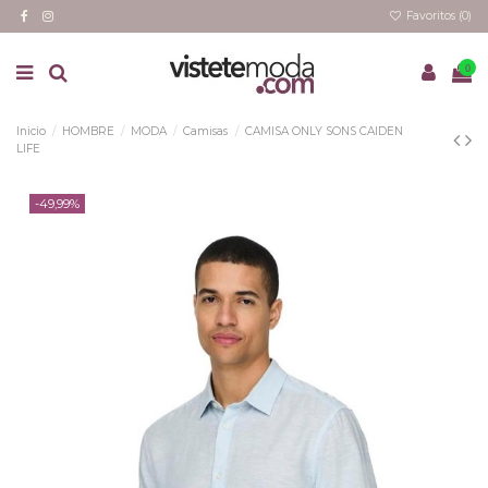
Favoritos (
0
)
0
Inicio
HOMBRE
MODA
Camisas
CAMISA ONLY SONS CAIDEN
LIFE
-49,99%