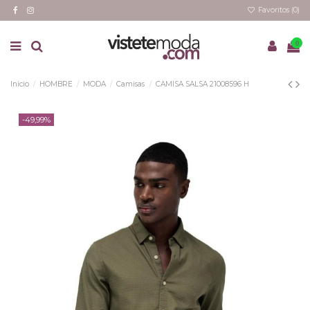
Favoritos (
0
)
0
Inicio
HOMBRE
MODA
Camisas
CAMISA SALSA 21008596 H
-49,99%