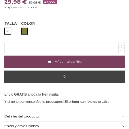
29,98 €
59,95 €
-49,99%
Impuestos incluidos
TALLA
COLOR
CAQUI
M
Añadir al carrito
Envío
GRATIS
a toda la Península.
Y si no te convence ¡No te preocupes!
El primer cambio es gratis.
Detalles del producto
Envío y devoluciones