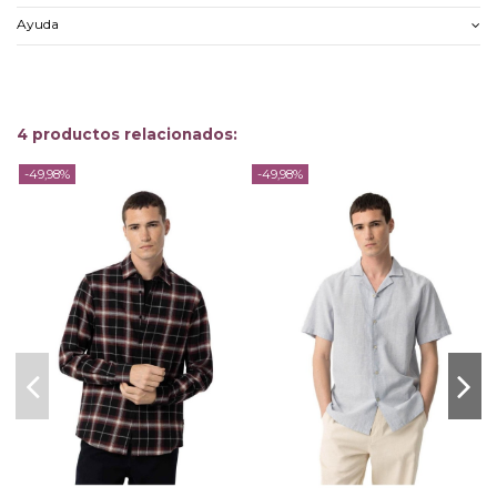
Ayuda
4 productos relacionados:
-49,98%
-49,98%
-