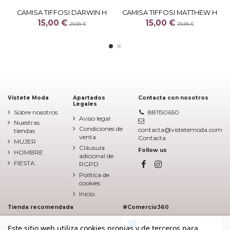
CAMISA TIFFOSI DARWIN H
CAMISA TIFFOSI MATTHEW H
15,00 €
15,00 €
29,99 €
29,99 €
Vístete Moda
Apartados
Contacta con nosotros
Legales
Sobre nosotros
881150650
Aviso legal
Nuestras
Condiciones de
contacta@vistetemoda.com
tiendas
venta
Contacta
MUJER
Cláusula
Follow us
HOMBRE
adicional de
FIESTA
RGPD
Política de
cookies
Inicio
Tienda recomendada
#Comercio360
Este sitio web utiliza cookies propias y de terceros para