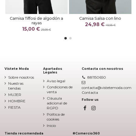
Camisa Tiffosi de algodón a
Camisa Salsa con lino
rayas
24,98 €
49,95 €
15,00 €
29,99 €
Vístete Moda
Apartados
Contacta con nosotros
Legales
Sobre nosotros
881150650
Aviso legal
Nuestras
Condiciones de
contacta@vistetemoda.com
tiendas
venta
Contacta
MUJER
Cláusula
Follow us
HOMBRE
adicional de
FIESTA
RGPD
Política de
cookies
Inicio
Tienda recomendada
#Comercio360