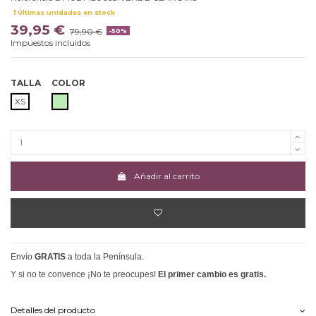
Últimas unidades en stock
39,95 €
79,90 €
-50%
Impuestos incluidos
TALLA
COLOR
VERDE CLARO
XS
Añadir al carrito
Envío
GRATIS
a toda la Península.
Y si no te convence ¡No te preocupes!
El primer cambio es gratis.
Detalles del producto