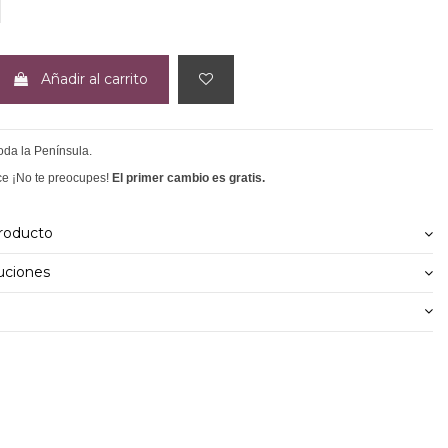
ARINO
Añadir al carrito
toda la Península.
ce ¡No te preocupes!
El primer cambio es gratis.
producto
uciones