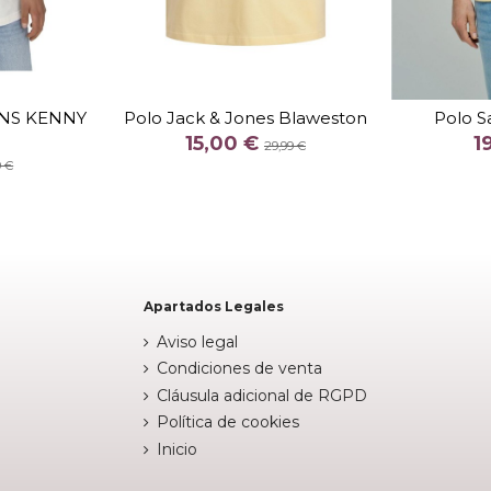
TALLA
M
XXL
ONS KENNY
Polo Jack & Jones Blaweston
Polo S
COLOR
15,00 €
1
29,99 €
RO
AZUL CELESTE
AMARILLO
CORAL
9 €


arrito
Añadir al carrito
Apartados Legales
Aviso legal
Condiciones de venta
Cláusula adicional de RGPD
Política de cookies
Inicio