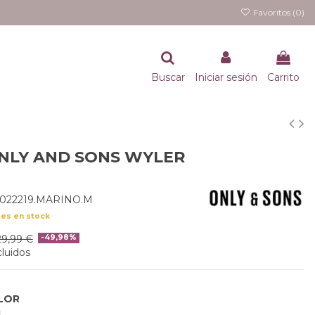
Favoritos (
0
)
Buscar
Iniciar sesión
Carrito
NLY AND SONS WYLER
2022219.MARINO.M
des en stock
29,99 €
-49,98%
luidos
LOR