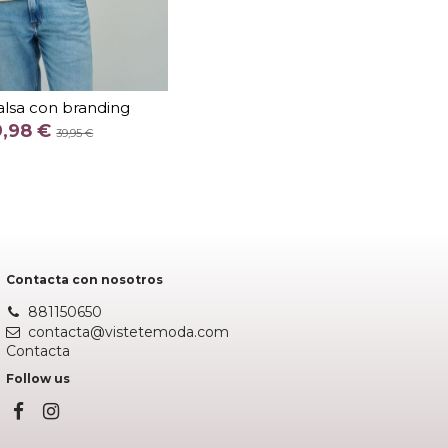
TALLA
S
alsa con branding
COLOR
9,98 €
39,95 €
AMARILLO
Añadir al carrito
Contacta con nosotros
881150650
contacta@vistetemoda.com
Contacta
Follow us