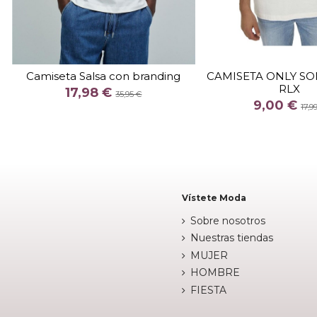
TALLA
TALLA
M
M
Camiseta Salsa con branding
CAMISETA ONLY S
RLX
COLOR
COLOR
17,98 €
35,95 €
9,00 €
CAQUI
NEG
17,9


Añadir al carrito
Añadir al c
Vístete Moda
Sobre nosotros
Nuestras tiendas
MUJER
HOMBRE
FIESTA