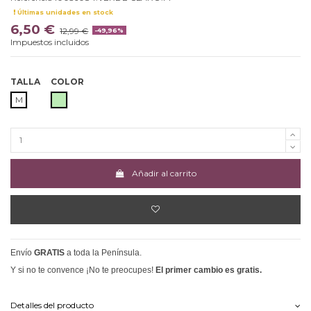
Últimas unidades en stock
6,50 €
12,99 €
-49,96%
Impuestos incluidos
TALLA
COLOR
VERDE CLARO
M
Añadir al carrito
Envío
GRATIS
a toda la Península.
Y si no te convence ¡No te preocupes!
El primer cambio es gratis.
Detalles del producto