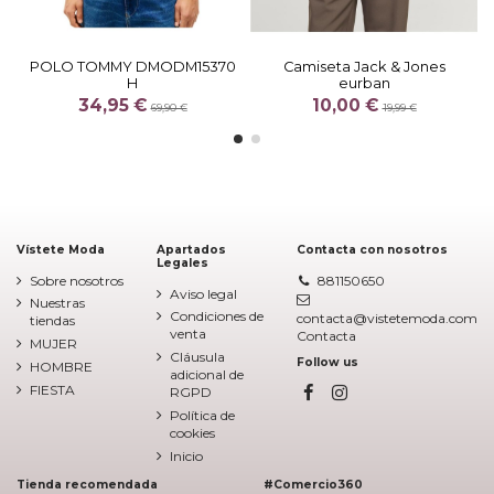
POLO TOMMY DMODM15370
Camiseta Jack & Jones
H
eurban
34,95 €
10,00 €
69,90 €
19,99 €
Vístete Moda
Apartados
Contacta con nosotros
Legales
Sobre nosotros
881150650
Aviso legal
Nuestras
Condiciones de
contacta@vistetemoda.com
tiendas
venta
Contacta
MUJER
Cláusula
Follow us
HOMBRE
adicional de
FIESTA
RGPD
Política de
cookies
Inicio
Tienda recomendada
#Comercio360