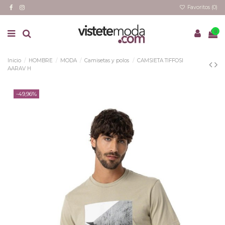
Favoritos (
0
)
0
Inicio
HOMBRE
MODA
Camisetas y polos
CAMSIETA TIFFOSI
AARAV H
-49,96%