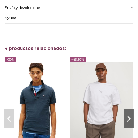
Envío y devoluciones
Ayuda
4 productos relacionados:
-50%
-49,98%
-