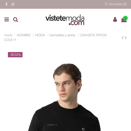
Favoritos (
0
)
0
Inicio
HOMBRE
MODA
Camisetas y polos
CAMISETA TIFFOSI
COLE H
-30,02%