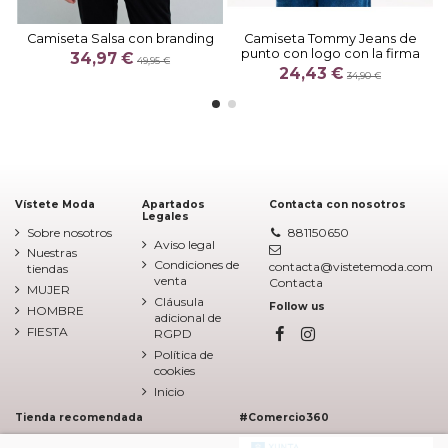
Camiseta Salsa con branding
Camiseta Tommy Jeans de
punto con logo con la firma
34,97 €
49,95 €
24,43 €
34,90 €
Vístete Moda
Apartados
Contacta con nosotros
Legales
Sobre nosotros
881150650
Aviso legal
Nuestras
Condiciones de
contacta@vistetemoda.com
tiendas
venta
Contacta
MUJER
Cláusula
Follow us
HOMBRE
adicional de
FIESTA
RGPD
Política de
cookies
Inicio
Tienda recomendada
#Comercio360