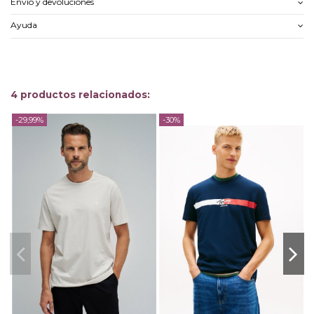
Envío y devoluciones
Ayuda
4 productos relacionados:
-29,99%
-30%
-