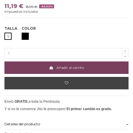
11,19 €
15,99 €
-30,02%
Impuestos incluidos
TALLA
COLOR
NEGRO
S
Añadir al carrito
Envío
GRATIS
a toda la Península.
Y si no te convence ¡No te preocupes!
El primer cambio es gratis.
Detalles del producto