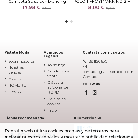
Camiseta Salsa con branding
POLO TIFFOSI MANNING_2 H
17,98 €
8,00 €
35,95 €
15,99 €
Vístete Moda
Apartados
Contacta con nosotros
Legales
Sobre nosotros
881150650
Aviso legal
Nuestras
Condiciones de
contacta@vistetemoda.com
tiendas
venta
Contacta
MUJER
Cláusula
Follow us
HOMBRE
adicional de
FIESTA
RGPD
Política de
cookies
Inicio
Tienda recomendada
#Comercio360
Este sitio web utiliza cookies propias y de terceros para
mejorar nuestros servicios y mostrarle publicidad relacionada