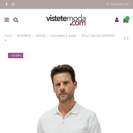
Favoritos (
0
)
0
Inicio
HOMBRE
MODA
Camisetas y polos
POLO SALSA 21009532
H
-49,99%