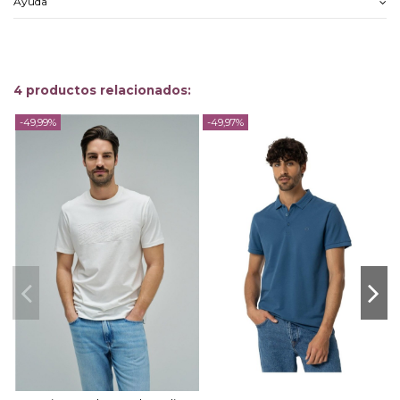
Ayuda
4 productos relacionados:
-49,99%
-49,97%
-