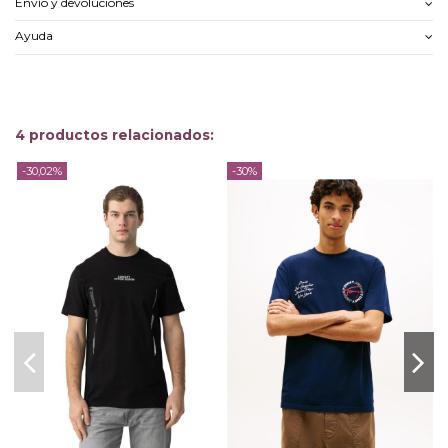
Envío y devoluciones
Ayuda
4 productos relacionados:
-30,02%
-30%
-