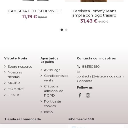
CAMISETA TIFFOSI DEVINE H
Camiseta Tommy Jeans
amplia con logo trasero
11,19 €
15,99 €
31,43 €
44,90 €
Vístete Moda
Apartados
Contacta con nosotros
Legales
Sobre nosotros
881150650
Aviso legal
Nuestras
Condiciones de
contacta@vistetemoda.com
tiendas
venta
Contacta
MUJER
Cláusula
Follow us
HOMBRE
adicional de
FIESTA
RGPD
Política de
cookies
Inicio
Tienda recomendada
#Comercio360