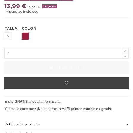
13,99 €
19,99 €
-30,02%
Impuestos incluidos
TALLA
COLOR
GRANATE
S
Añadir al carrito
Envío
GRATIS
a toda la Península.
Y si no te convence ¡No te preocupes!
El primer cambio es gratis.
Detalles del producto