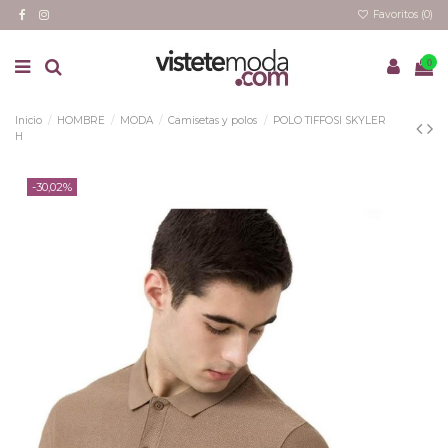
Favoritos (
0
)
0
Inicio
HOMBRE
MODA
Camisetas y polos
POLO TIFFOSI SKYLER
H
-30,02%