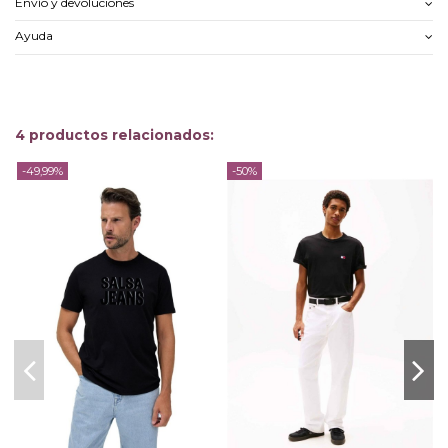
Envío y devoluciones
Ayuda
4 productos relacionados:
-49,99%
-50%
-