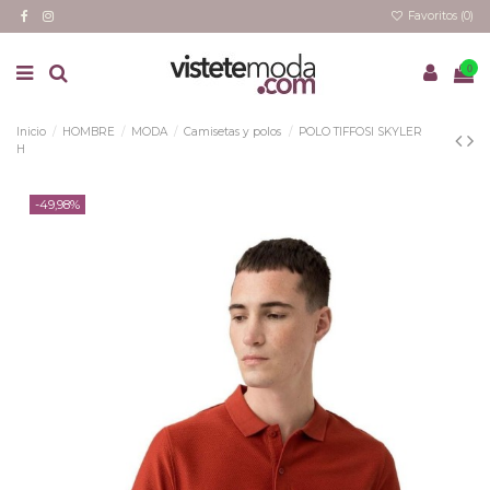
Favoritos (
0
)
0
Inicio
HOMBRE
MODA
Camisetas y polos
POLO TIFFOSI SKYLER
H
-49,98%