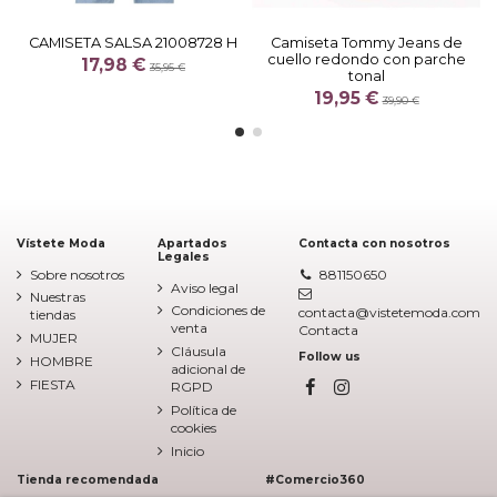
CAMISETA SALSA 21008728 H
Camiseta Tommy Jeans de
cuello redondo con parche
17,98 €
35,95 €
tonal
19,95 €
39,90 €
Vístete Moda
Apartados
Contacta con nosotros
Legales
Sobre nosotros
881150650
Aviso legal
Nuestras
Condiciones de
contacta@vistetemoda.com
tiendas
venta
Contacta
MUJER
Cláusula
Follow us
HOMBRE
adicional de
FIESTA
RGPD
Política de
cookies
Inicio
Tienda recomendada
#Comercio360