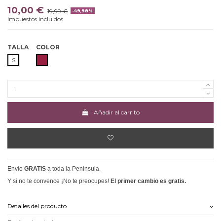
10,00 €
19,99 €
-49,98%
Impuestos incluidos
TALLA
COLOR
GRANATE
S
Añadir al carrito
Envío
GRATIS
a toda la Península.
Y si no te convence ¡No te preocupes!
El primer cambio es gratis.
Detalles del producto