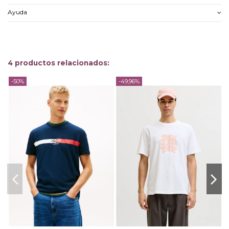
Ayuda
4 productos relacionados:
-50%
-49,96%
-