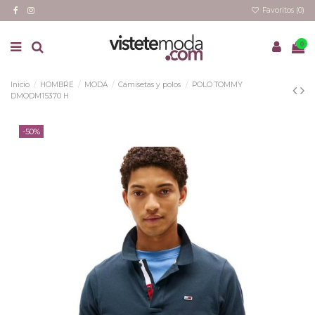
Favoritos (
0
)
0
Inicio
HOMBRE
MODA
Camisetas y polos
POLO TOMMY
DMODM15370 H
-50%