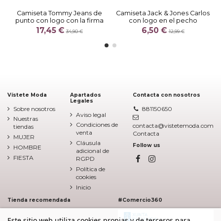
Camiseta Tommy Jeans de
Camiseta Jack & Jones Carlos
punto con logo con la firma
con logo en el pecho
17,45 €
6,50 €
34,90 €
12,99 €
Vístete Moda
Apartados
Contacta con nosotros
Legales
Sobre nosotros
881150650
Aviso legal
Nuestras
Condiciones de
contacta@vistetemoda.com
tiendas
venta
Contacta
MUJER
Cláusula
Follow us
HOMBRE
adicional de
FIESTA
RGPD
Política de
cookies
Inicio
Tienda recomendada
#Comercio360
Este sitio web utiliza cookies propias y de terceros para