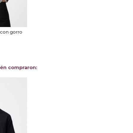
 con gorro
EL
arrito
ién compraron: