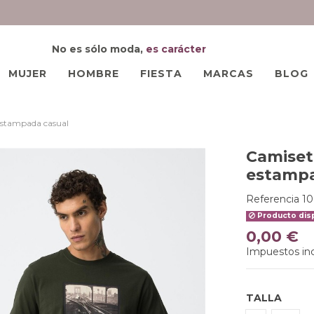
No es sólo moda,
es carácter
MUJER
HOMBRE
FIESTA
MARCAS
BLOG
 estampada casual
Camiset
estampa
Referencia
10
Producto disp
0,00 €
Impuestos inc
TALLA