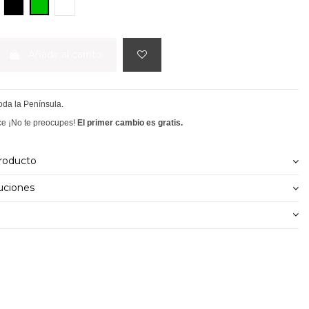
NEGRO
VERDE
CRUDO
Añadir al carrito
toda la Península.
ce ¡No te preocupes!
El primer cambio es gratis.
producto
uciones