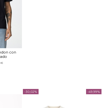
andon con
dado
9 €
stock
-30,02%
-49,99%