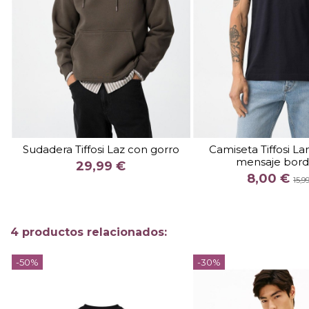
TALLA
XXL
TALLA
Sudadera Tiffosi Laz con gorro
Camiseta Tiffosi L
mensaje bor
COLOR
COLOR
29,99 €
8,00 €
CAMEL
15,9

Fuera de 

Añadir al carrito
4 productos relacionados:
-50%
-30%