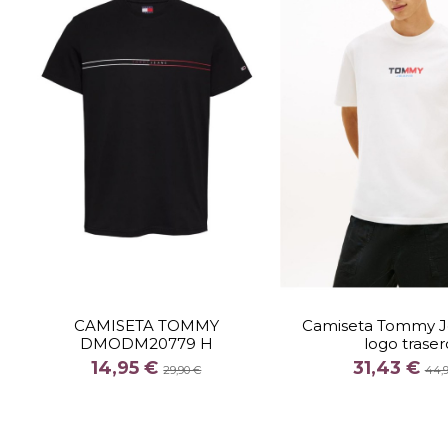
TALLA
M
TALLA
CAMISETA TOMMY
Camiseta Tommy J
DMODM20779 H
logo traser
COLOR
COLOR
14,95 €
31,43 €
BLA
29,90 €
44,

Fuera de stock

Añadir al c