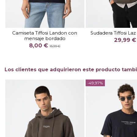
TALLA
XXL
TALLA
Camiseta Tiffosi Landon con
Sudadera Tiffosi Laz
mensaje bordado
COLOR
COLOR
29,99 €
8,00 €
CAM
15,99 €

Fuera de stock

Añadir al c
Los clientes que adquirieron este producto tamb
-49,97%