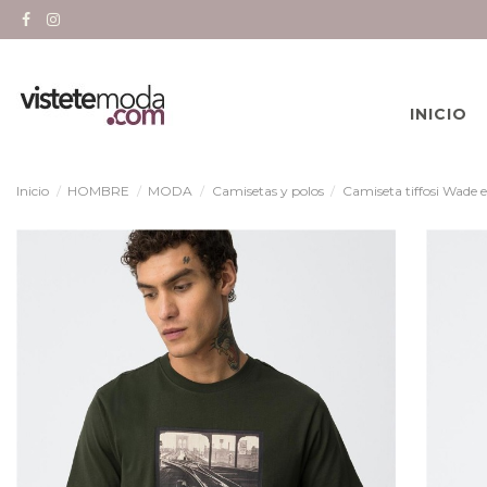
INICIO
Inicio
HOMBRE
MODA
Camisetas y polos
Camiseta tiffosi Wade