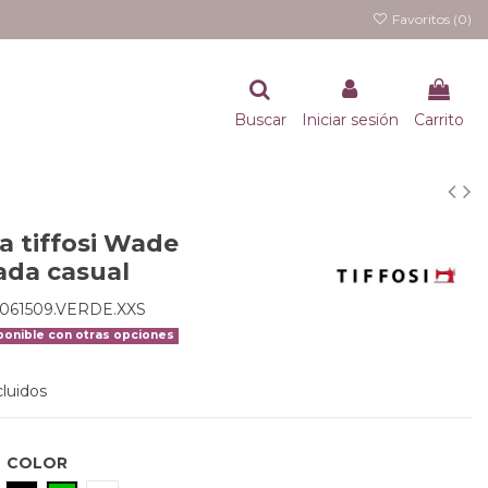
Favoritos (
0
)
Buscar
Iniciar sesión
Carrito
a tiffosi Wade
da casual
061509.VERDE.XXS
onible con otras opciones
luidos
COLOR