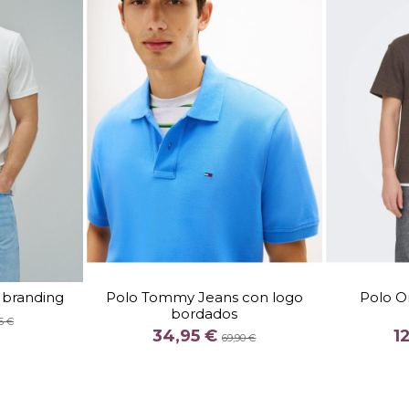
TALLA
S
M
M
 branding
Polo Tommy Jeans con logo
Polo O
bordados
COLOR
5 €
34,95 €
1
NCO
ROJO
69,90 €


arrito
Añadir al carrito