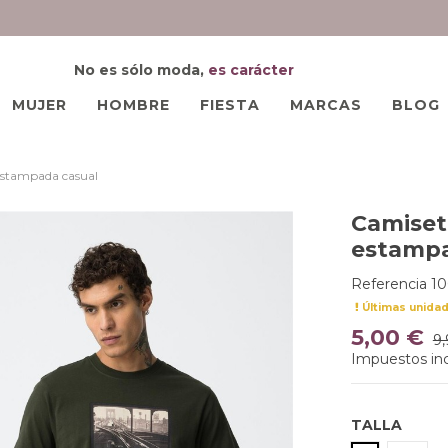
No es sólo moda,
es carácter
MUJER
HOMBRE
FIESTA
MARCAS
BLOG
 estampada casual
Camiset
estampa
Referencia
1
Últimas unida
5,00 €
9,
Impuestos inc
TALLA