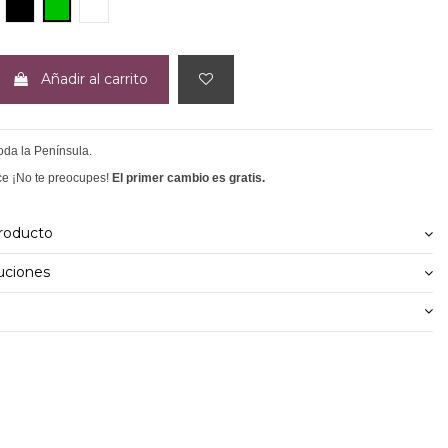
NEGRO
VERDE
CRUDO
Añadir al carrito
toda la Península.
ce ¡No te preocupes!
El primer cambio es gratis.
producto
uciones