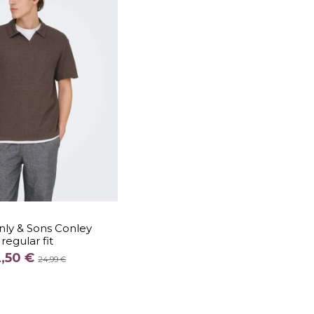
TALLA
L
XL
XXL
nly & Sons Conley
regular fit
COLOR
2,50 €
MARRON
24,99 €
Añadir al carrito