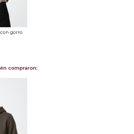
 con gorro
EL
arrito
ién compraron: