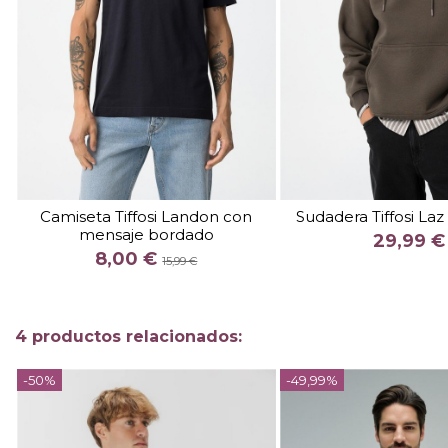
TALLA
XXL
TALLA
Camiseta Tiffosi Landon con
Sudadera Tiffosi Laz
mensaje bordado
COLOR
COLOR
29,99 €
8,00 €
CAM
15,99 €

Fuera de stock

Añadir al c
4 productos relacionados:
-50%
-49,99%