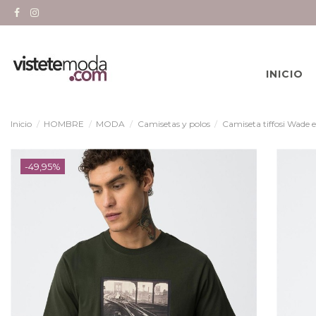
INICIO
Inicio
HOMBRE
MODA
Camisetas y polos
Camiseta tiffosi Wade
-49,95%