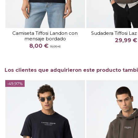
TALLA
XXL
TALLA
Camiseta Tiffosi Landon con
Sudadera Tiffosi Laz
mensaje bordado
COLOR
COLOR
29,99 €
8,00 €
CAM
15,99 €

Fuera de stock

Añadir al c
Los clientes que adquirieron este producto tamb
-49,97%