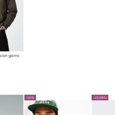
 con gorro
EL
arrito
-50%
-49,98%