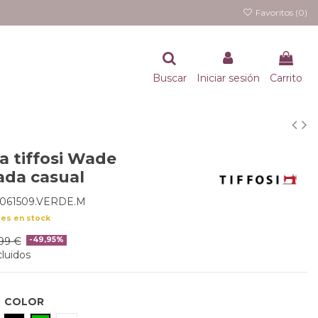
Favoritos (
0
)
Buscar
Iniciar sesión
Carrito
a tiffosi Wade
da casual
0061509.VERDE.M
des en stock
99 €
-49,95%
luidos
COLOR