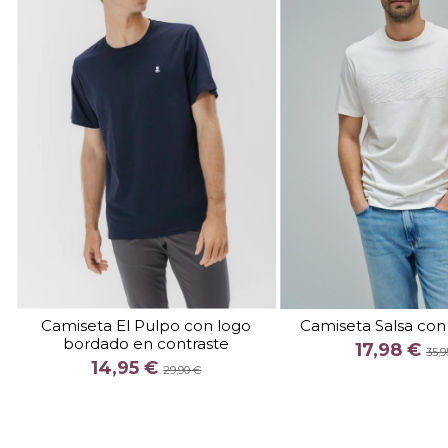
TALLA
TALLA
S
XXL
M
XXL
Camiseta El Pulpo con logo
Camiseta Salsa con
bordado en contraste
COLOR
COLOR
17,98 €
35,9
14,95 €
MARINO
BLA
29,90 €


Añadir al carrito
Añadir al c