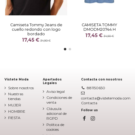
Camiseta Tommy Jeans de
CAMISETA TOMMY
cuello redondo con logo
DMODM20744 H
bordado
17,45 €
34,90 €
17,45 €
34,90 €
Vístete Moda
Apartados
Contacta con nosotros
Legales
Sobre nosotros
881150650
Aviso legal
Nuestras
Condiciones de
contacta@vistetemoda.com
tiendas
venta
Contacta
MUJER
Cláusula
Follow us
HOMBRE
adicional de
FIESTA
RGPD
Política de
cookies