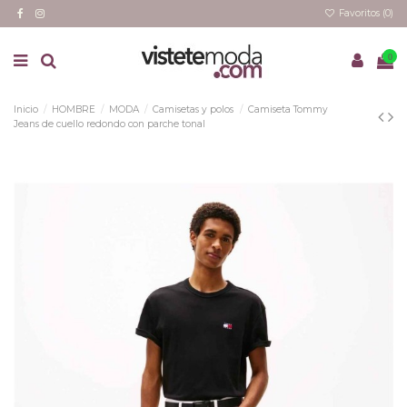
Favoritos (
0
)
0
Inicio
HOMBRE
MODA
Camisetas y polos
Camiseta Tommy
Jeans de cuello redondo con parche tonal