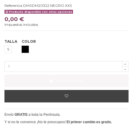
Referencia
DM0DM20322.NEGRO.XXS
Producto disponible con otras opciones
0,00 €
Impuestos incluidos
TALLA
COLOR
NEGRO
S
Añadir al carrito
Envío
GRATIS
a toda la Península.
Y si no te convence ¡No te preocupes!
El primer cambio es gratis.