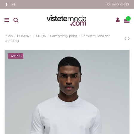
Favoritos (
0
)
0
Inicio
HOMBRE
MODA
Camisetas y polos
Camiseta Salsa con
branding
-49,99%