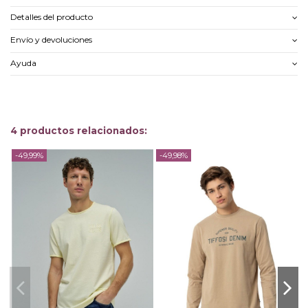
Detalles del producto
Envío y devoluciones
Ayuda
4 productos relacionados:
-49,99%
-49,98%
-