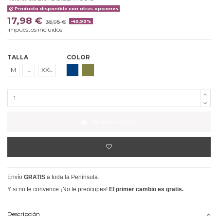
Producto disponible con otras opciones
17,98 €
35,95 €
-49,99%
Impuestos incluidos
TALLA
COLOR
MARINO
CAQUI
M
L
XXL
Añadir al carrito
Envío
GRATIS
a toda la Península.
Y si no te convence ¡No te preocupes!
El primer cambio es gratis.
Descripción