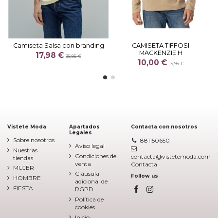
Camiseta Salsa con branding
CAMISETA TIFFOSI
MACKENZIE H
17,98 €
35,95 €
10,00 €
19,99 €
Vístete Moda
Apartados
Contacta con nosotros
Legales
Sobre nosotros
881150650
Aviso legal
Nuestras
Condiciones de
contacta@vistetemoda.com
tiendas
venta
Contacta
MUJER
Cláusula
Follow us
HOMBRE
adicional de
FIESTA
RGPD
Política de
cookies
Inicio