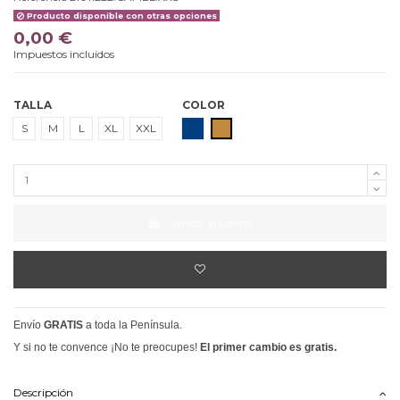
Producto disponible con otras opciones
0,00 €
Impuestos incluidos
TALLA
COLOR
MARINO
CAMEL
S
M
L
XL
XXL
Añadir al carrito
Envío
GRATIS
a toda la Península.
Y si no te convence ¡No te preocupes!
El primer cambio es gratis.
Descripción