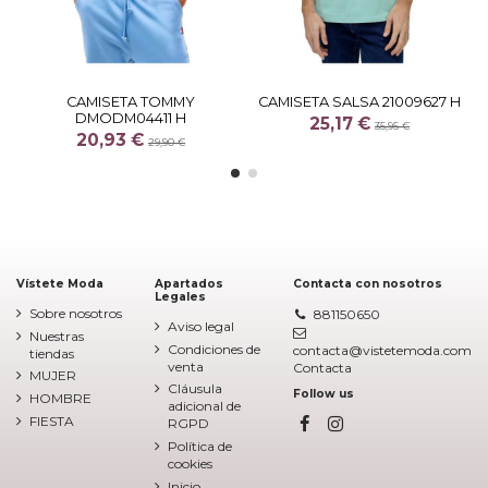
CAMISETA TOMMY
CAMISETA SALSA 21009627 H
DMODM04411 H
25,17 €
35,95 €
20,93 €
29,90 €
Vístete Moda
Apartados
Contacta con nosotros
Legales
Sobre nosotros
881150650
Aviso legal
Nuestras
Condiciones de
contacta@vistetemoda.com
tiendas
venta
Contacta
MUJER
Cláusula
Follow us
HOMBRE
adicional de
FIESTA
RGPD
Política de
cookies
Inicio