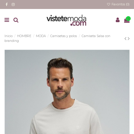
Favoritos (
0
)
0
Inicio
HOMBRE
MODA
Camisetas y polos
Camiseta Salsa con
branding