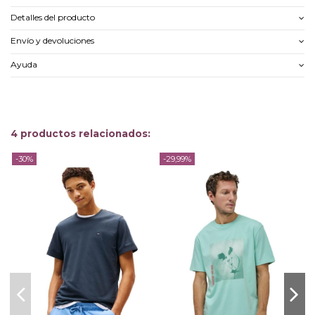
Detalles del producto
Envío y devoluciones
Ayuda
4 productos relacionados:
-30%
-29,99%
-