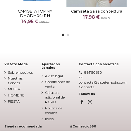
CAMISETA TOMMY
Camiseta Salsa con textura
DMODM04411 H
17,98 €
35,95 €
14,95 €
29,90 €
Vístete Moda
Apartados
Contacta con nosotros
Legales
Sobre nosotros
881150650
Aviso legal
Nuestras
Condiciones de
contacta@vistetemoda.com
tiendas
venta
Contacta
MUJER
Cláusula
Follow us
HOMBRE
adicional de
FIESTA
RGPD
Política de
cookies
Inicio
Tienda recomendada
#Comercio360