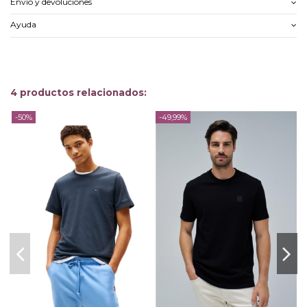
Envío y devoluciones
Ayuda
4 productos relacionados:
-50%
-49,99%
-