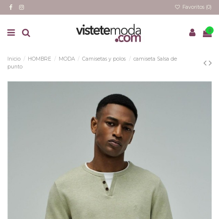
Favoritos (
0
)
0
Inicio
HOMBRE
MODA
Camisetas y polos
camiseta Salsa de
punto