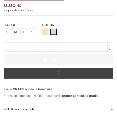
0,00 €
Impuestos incluidos
TALLA
COLOR
BEIGE
VERDE CLARO
S
M
L
XL
Añadir al carrito
Envío
GRATIS
a toda la Península.
Y si no te convence ¡No te preocupes!
El primer cambio es gratis.
Detalles del producto