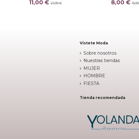
11,00 €
8,00 €
CRU
21,99 €
15,9

Fuera de stock

Añadir al c
Vístete Moda
Sobre nosotros
Nuestras tiendas
MUJER
HOMBRE
FIESTA
Tienda recomendada