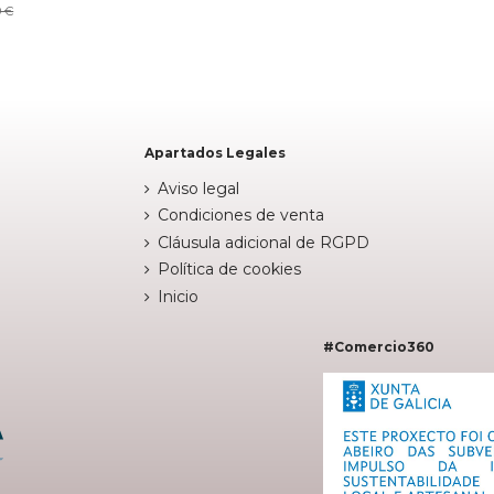
DO
BLANCO
9 €


arrito
Añadir al carrito
Apartados Legales
Aviso legal
Condiciones de venta
Cláusula adicional de RGPD
Política de cookies
Inicio
#Comercio360