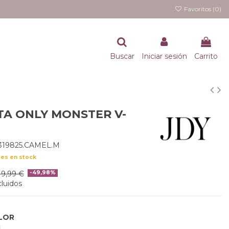
Favoritos (
0
)
Buscar
Iniciar sesión
Carrito
TA ONLY MONSTER V-
319825.CAMEL.M
des en stock
19,99 €
-49,98%
luidos
LOR