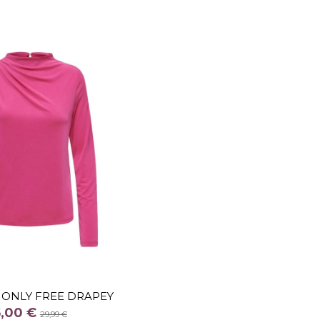
TALLA
M
 ONLY FREE DRAPEY
COLOR
5,00 €
29,99 €