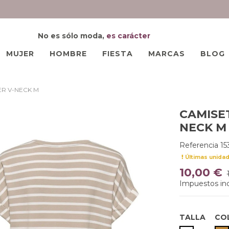
No es sólo moda,
es carácter
MUJER
HOMBRE
FIESTA
MARCAS
BLOG
R V-NECK M
CAMISE
NECK M
Referencia
15
Últimas unida
10,00 €
Impuestos inc
TALLA
CO