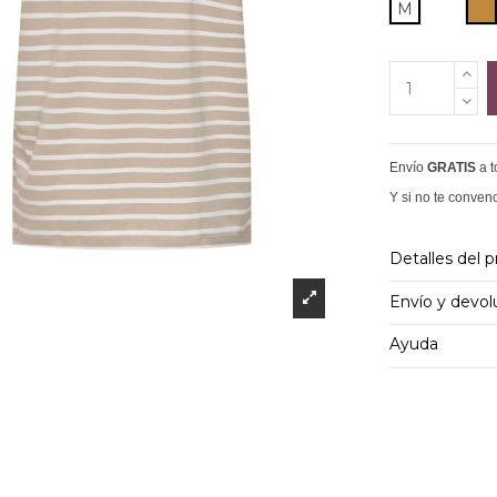
C
M
Envío
GRATIS
a 
Y si no te conven
Detalles del 
Envío y devol
Ayuda