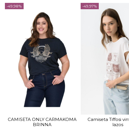
-49,98%
-49,97%
TALLA
M
TALLA
CAMISETA ONLY CARMAKOMA
Camiseta Tiffosi vi
BRINNA
lazos
COLOR
COLOR