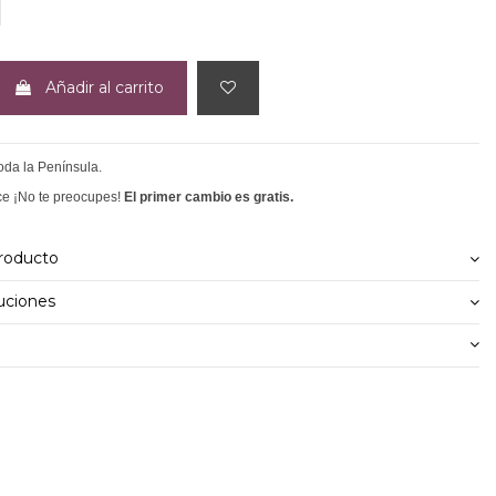
AMEL
Añadir al carrito
toda la Península.
ce ¡No te preocupes!
El primer cambio es gratis.
producto
uciones