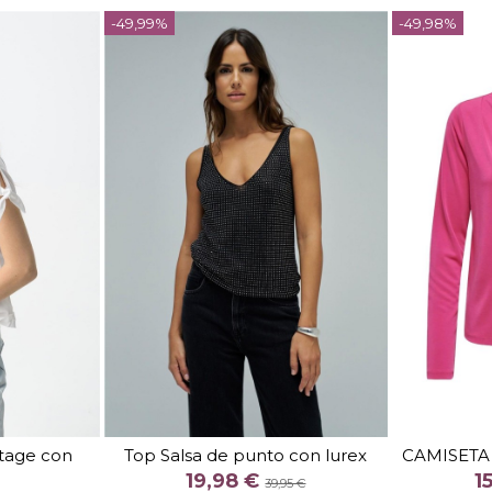
-49,99%
-49,98%
TALLA
L
ntage con
Top Salsa de punto con lurex
CAMISETA
COLOR
19,98 €
1
39,95 €