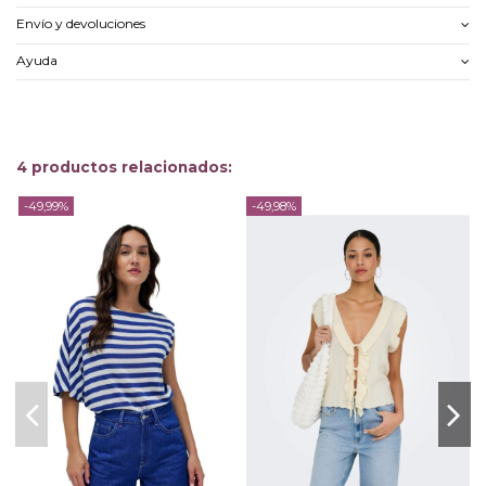
Envío y devoluciones
Ayuda
4 productos relacionados:
-49,99%
-49,98%
-