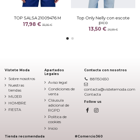
TOP SALSA 21009476 M
Top Only Nelly con escote
pico
17,98 €
35,95 €
13,50 €
26,99 €
Vístete Moda
Apartados
Contacta con nosotros
Legales
Sobre nosotros
881150650
Aviso legal
Nuestras
Condiciones de
contacta@vistetemoda.com
tiendas
venta
Contacta
MUJER
Cláusula
Follow us
HOMBRE
adicional de
FIESTA
RGPD
Política de
cookies
Inicio
Tienda recomendada
#Comercio360