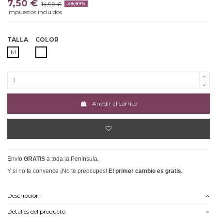
7,50 €
14,99 €
-49,97%
Impuestos incluidos
TALLA
COLOR
BLANCO
M
Añadir al carrito
Envío
GRATIS
a toda la Península.
Y si no te convence ¡No te preocupes!
El primer cambio es gratis.
Descripción
Detalles del producto