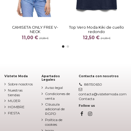
CAMISETA ONLY FREE V-
Top Vero Moda Kiki de cuello
NECK
redondo
11,00 €
12,50 €
21,99 €
24,99 €
Vístete Moda
Apartados
Contacta con nosotros
Legales
Sobre nosotros
881150650
Aviso legal
Nuestras
Condiciones de
contacta@vistetemoda.com
tiendas
venta
Contacta
MUJER
Cláusula
Follow us
HOMBRE
adicional de
FIESTA
RGPD
Política de
cookies
Inicio