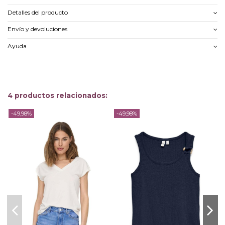
Detalles del producto
Envío y devoluciones
Ayuda
4 productos relacionados:
-49,98%
-49,98%
-