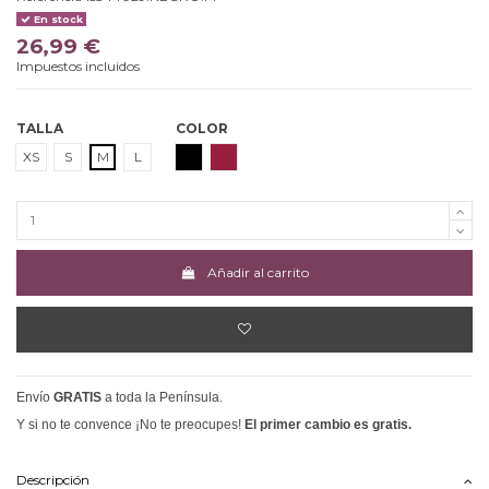
En stock
26,99 €
Impuestos incluidos
TALLA
COLOR
NEGRO
GRANATE
XS
S
M
L
Añadir al carrito
Envío
GRATIS
a toda la Península.
Y si no te convence ¡No te preocupes!
El primer cambio es gratis.
Descripción