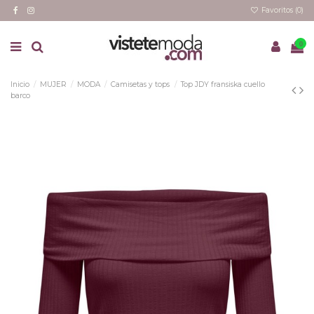
Favoritos (
0
)
0
Inicio
MUJER
MODA
Camisetas y tops
Top JDY fransiska cuello
barco