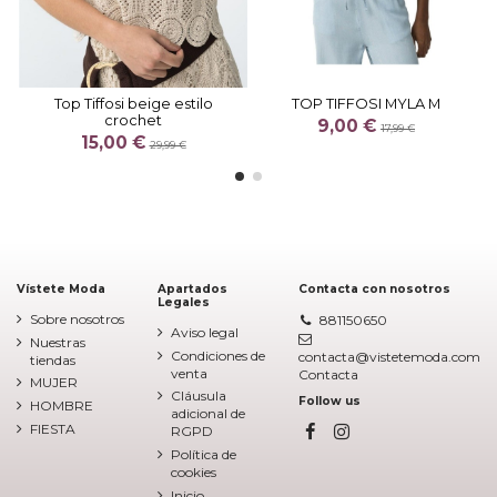
Top Tiffosi beige estilo
TOP TIFFOSI MYLA M
crochet
9,00 €
17,99 €
15,00 €
29,99 €
Vístete Moda
Apartados
Contacta con nosotros
Legales
Sobre nosotros
881150650
Aviso legal
Nuestras
Condiciones de
contacta@vistetemoda.com
tiendas
venta
Contacta
MUJER
Cláusula
Follow us
HOMBRE
adicional de
FIESTA
RGPD
Política de
cookies
Inicio