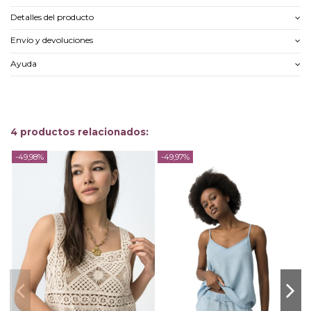
Detalles del producto
Envío y devoluciones
Ayuda
4 productos relacionados:
-49,98%
-49,97%
-