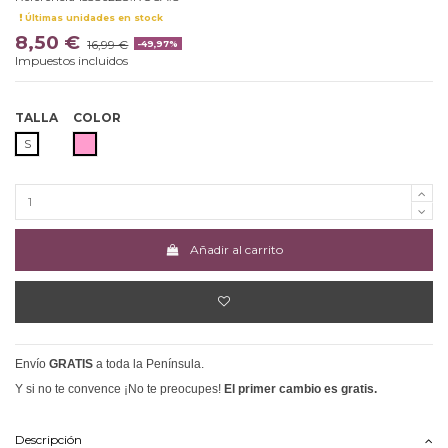
Últimas unidades en stock
8,50 €
16,99 €
-49,97%
Impuestos incluidos
TALLA
COLOR
ROSA
S
Añadir al carrito
Envío
GRATIS
a toda la Península.
Y si no te convence ¡No te preocupes!
El primer cambio es gratis.
Descripción