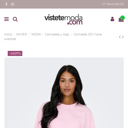
Favoritos (
0
)
0
Inicio
MUJER
MODA
Camisetas y tops
Camiseta JDY Carla
oversize
-49,97%