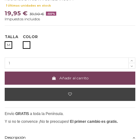
Últimas unidades en stock
19,95 €
39,90 €
-50%
Impuestos incluidos
TALLA
COLOR
BLANCO
M
Añadir al carrito
Envío
GRATIS
a toda la Península.
Y si no te convence ¡No te preocupes!
El primer cambio es gratis.
Descripción