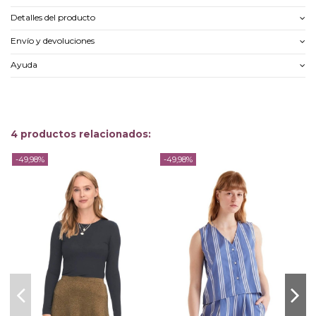
Detalles del producto
Envío y devoluciones
Ayuda
4 productos relacionados:
-49,98%
-49,98%
-