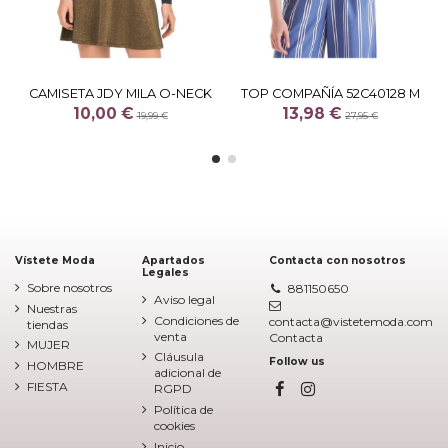
CAMISETA JDY MILA O-NECK
TOP COMPAÑÍA 52C40128 M
10,00 €
13,98 €
19,99 €
27,95 €
Vístete Moda
Apartados
Contacta con nosotros
Legales
Sobre nosotros
881150650
Aviso legal
Nuestras
Condiciones de
contacta@vistetemoda.com
tiendas
venta
Contacta
MUJER
Cláusula
Follow us
HOMBRE
adicional de
FIESTA
RGPD
Política de
cookies
Inicio