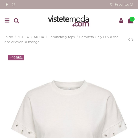
Favoritos (
0
)
0
Inicio
MUJER
MODA
Camisetas y tops
Camiseta Only Olivia con
abalorios en la manga
-49,98%