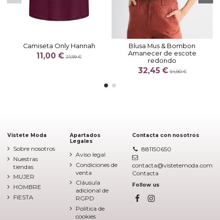
Camiseta Only Hannah
Blusa Mus & Bombon
Amanecer de escote
11,00 €
21,99 €
redondo
32,45 €
64,90 €
Vístete Moda
Apartados
Contacta con nosotros
Legales
Sobre nosotros
881150650
Aviso legal
Nuestras
Condiciones de
contacta@vistetemoda.com
tiendas
venta
Contacta
MUJER
Cláusula
Follow us
HOMBRE
adicional de
FIESTA
RGPD
Política de
cookies