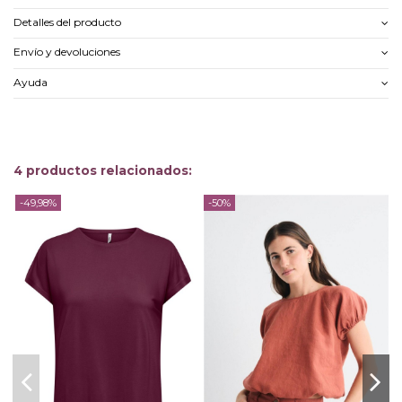
Detalles del producto
Envío y devoluciones
Ayuda
4 productos relacionados:
-49,98%
-50%
-