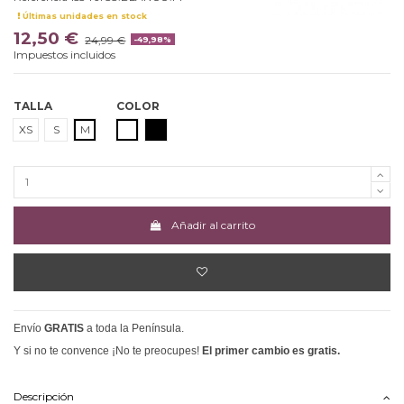
Últimas unidades en stock
12,50 €
24,99 €
-49,98%
Impuestos incluidos
TALLA
COLOR
BLANCO
NEGRO
XS
S
M
Añadir al carrito
Envío
GRATIS
a toda la Península.
Y si no te convence ¡No te preocupes!
El primer cambio es gratis.
Descripción