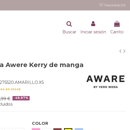
Favoritos (
0
)
Buscar
Iniciar sesión
Carrito
a Awere Kerry de manga
275520.AMARILLO.XS
des en stock
7,99 €
-49,97%
luidos
COLOR