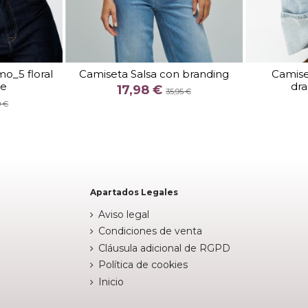
TALLA
mo_5 floral
Camiseta Salsa con branding
Camiset
je
dra
COLOR
17,98 €
35,95 €
9 €

stock
Fuera de stock

Apartados Legales
Aviso legal
Condiciones de venta
Cláusula adicional de RGPD
Política de cookies
Inicio