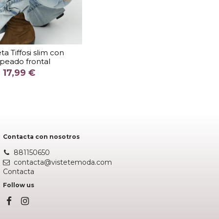
TALLA
M
XL
a Tiffosi slim con
peado frontal
COLOR
17,99 €
GRANATE
Añadir al carrito
Contacta con nosotros
881150650
contacta@vistetemoda.com
Contacta
Follow us