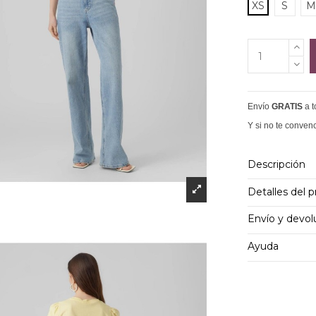
XS
S
M
Envío
GRATIS
a 
Y si no te conven
Descripción
Detalles del 
Envío y devol
Ayuda