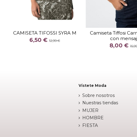
TALLA
S
TALLA
CAMISETA TIFOSSI SYRA M
Camiseta Tiffosi Car
con mensa
COLOR
COLOR
6,50 €
12,99 €
8,00 €
BLANCO
15,9

Fuera de 

Añadir al carrito
Vístete Moda
Sobre nosotros
Nuestras tiendas
MUJER
HOMBRE
FIESTA