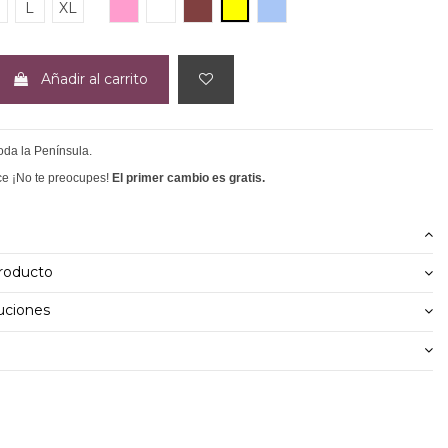
ROSA
BLANCO
MARRON
AMARILLO
AZUL CLARO
L
XL
Añadir al carrito
toda la Península.
ce ¡No te preocupes!
El primer cambio es gratis.
producto
uciones